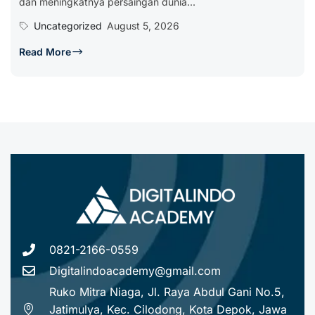
dan meningkatnya persaingan dunia...
Uncategorized
August 5, 2026
Read More
0821-2166-0559
Digitalindoacademy@gmail.com
Ruko Mitra Niaga, Jl. Raya Abdul Gani No.5,
Jatimulya, Kec. Cilodong, Kota Depok, Jawa