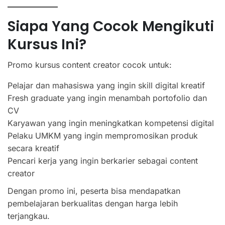
Siapa Yang Cocok Mengikuti
Kursus Ini?
Promo kursus content creator cocok untuk:
Pelajar dan mahasiswa yang ingin skill digital kreatif
Fresh graduate yang ingin menambah portofolio dan
CV
Karyawan yang ingin meningkatkan kompetensi digital
Pelaku UMKM yang ingin mempromosikan produk
secara kreatif
Pencari kerja yang ingin berkarier sebagai content
creator
Dengan promo ini, peserta bisa mendapatkan
pembelajaran berkualitas dengan harga lebih
terjangkau.