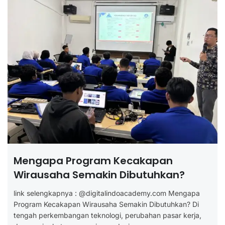
Mengapa Program Kecakapan
Wirausaha Semakin Dibutuhkan?
link selengkapnya : @digitalindoacademy.com Mengapa
Program Kecakapan Wirausaha Semakin Dibutuhkan? Di
tengah perkembangan teknologi, perubahan pasar kerja,