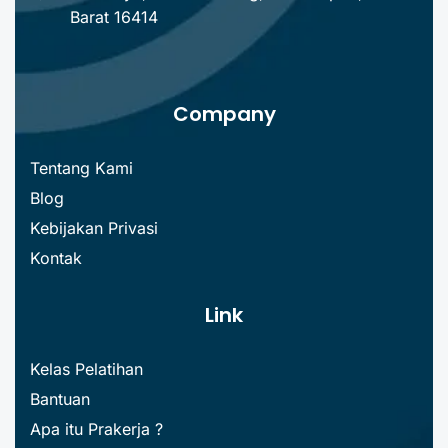
Barat 16414
Company
Tentang Kami
Blog
Kebijakan Privasi
Kontak
Link
Kelas Pelatihan
Bantuan
Apa itu Prakerja ?