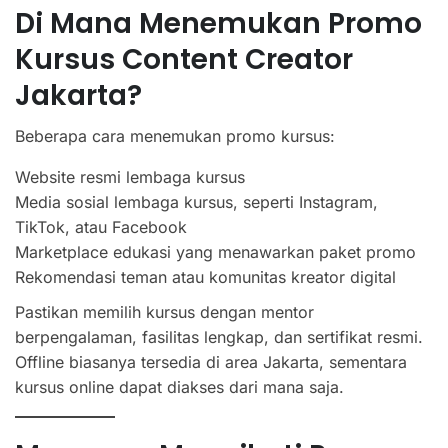
Di Mana Menemukan Promo
Kursus Content Creator
Jakarta?
Beberapa cara menemukan promo kursus:
Website resmi lembaga kursus
Media sosial lembaga kursus, seperti Instagram,
TikTok, atau Facebook
Marketplace edukasi yang menawarkan paket promo
Rekomendasi teman atau komunitas kreator digital
Pastikan memilih kursus dengan mentor
berpengalaman, fasilitas lengkap, dan sertifikat resmi.
Offline biasanya tersedia di area Jakarta, sementara
kursus online dapat diakses dari mana saja.