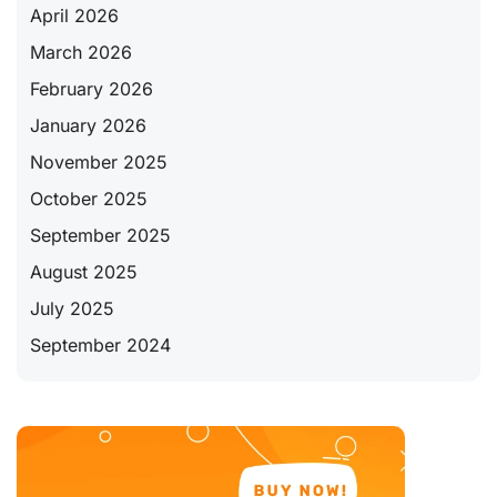
April 2026
March 2026
February 2026
January 2026
November 2025
October 2025
September 2025
August 2025
July 2025
September 2024