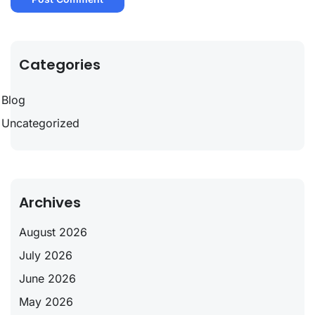
Categories
Blog
Uncategorized
Archives
August 2026
July 2026
June 2026
May 2026