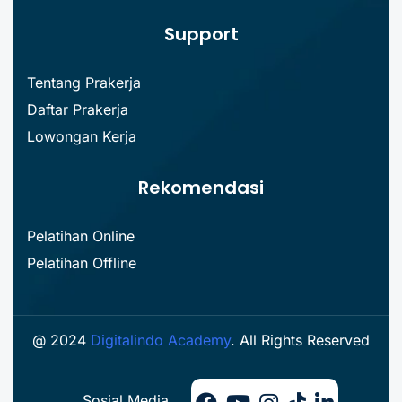
Support
Tentang Prakerja
Daftar Prakerja
Lowongan Kerja
Rekomendasi
Pelatihan Online
Pelatihan Offline
@ 2024
Digitalindo Academy
. All Rights Reserved
Sosial Media