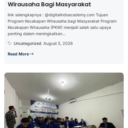
Wirausaha Bagi Masyarakat
link selengkapnya : @digitalindoacademy.com Tujuan
Program Kecakapan Wirausaha bagi Masyarakat Program
Kecakapan Wirausaha (PKW) menjadi salah satu upaya
penting dalam meningkatkan...
Uncategorized
August 5, 2026
Read More