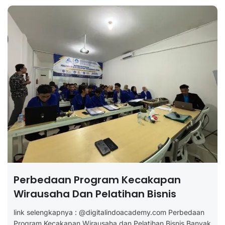
Perbedaan Program Kecakapan
Wirausaha Dan Pelatihan Bisnis
link selengkapnya : @digitalindoacademy.com Perbedaan
Program Kecakapan Wirausaha dan Pelatihan Bisnis Banyak