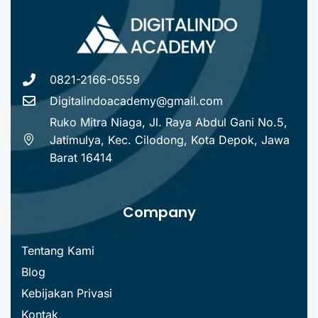
0821-2166-0559
Digitalindoacademy@gmail.com
Ruko Mitra Niaga, Jl. Raya Abdul Gani No.5,
Jatimulya, Kec. Cilodong, Kota Depok, Jawa
Barat 16414
Company
Tentang Kami
Blog
Kebijakan Privasi
Kontak