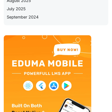
August 2025
July 2025
September 2024