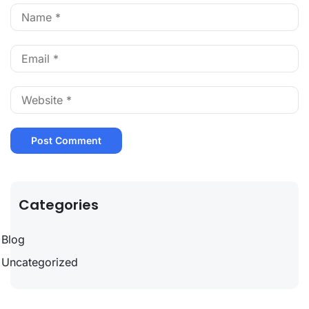
Categories
Blog
Uncategorized