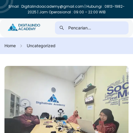
Email : Digitalindoacademy@gmail.com | Hubungi : 0813-1982-
2025 | Jam Operasional : 09:00 – 22:00 WIB
Home
Uncategorized