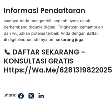
Informasi Pendaftaran
saatnya Anda mengambil langkah nyata untuk
berkembang didunia digital. Tingkatkan kemampuan
dan wujudkan potensi terbaik Anda dengan
daftar
di
digitalindoacademy.com
sekarang juga
📞 DAFTAR SEKARANG –
KONSULTASI GRATIS
Https://wa.me/628131982202
Share: