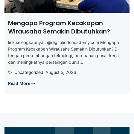
Mengapa Program Kecakapan
Wirausaha Semakin Dibutuhkan?
link selengkapnya : @digitalindoacademy.com Mengapa
Program Kecakapan Wirausaha Semakin Dibutuhkan? Di
tengah perkembangan teknologi, perubahan pasar kerja,
dan meningkatnya persaingan dunia...
Uncategorized
August 5, 2026
Read More