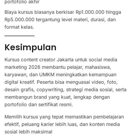
portofolio akhir
Biaya kursus biasanya berkisar Rp1.000.000 hingga
Rp5.000.000 tergantung level materi, durasi, dan
format kelas.
Kesimpulan
Kursus content creator Jakarta untuk social media
marketing 2026 membantu pelajar, mahasiswa,
karyawan, dan UMKM meningkatkan kemampuan
digital kreatif. Peserta bisa menguasai video, foto,
desain grafis, copywriting, strategi media sosial, serta
membangun brand yang kuat, lengkap dengan
portofolio dan sertifikat resmi.
Memilih kursus yang tepat memastikan pembelajaran
efektif, peluang karier lebih luas, dan konten media
sosial lebih maksimal