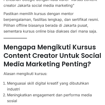
creator Jakarta social media marketing”
Pastikan memilih kursus dengan mentor
berpengalaman, fasilitas lengkap, dan sertifikat resmi.
Pilihan offline biasanya berada di Jakarta pusat,
sementara kursus online bisa diakses dari mana saja.
Mengapa Mengikuti Kursus
Content Creator Untuk Social
Media Marketing Penting?
Alasan mengikuti kursus:
Menguasai skill digital kreatif yang dibutuhkan
industri
Meningkatkan engagement dan performa media
sosial