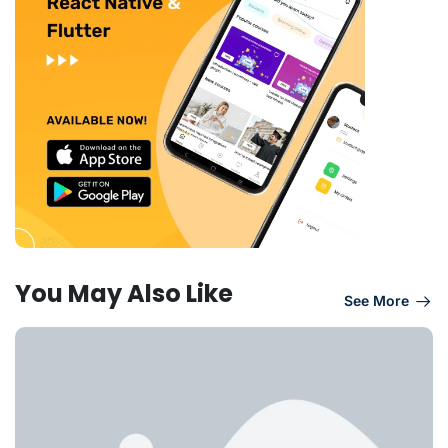
You May Also Like
See More