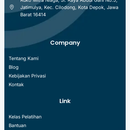
Jatimulya, Kec. Cilodong, Kota Depok, Jawa
Barat 16414
Company
Tentang Kami
Blog
Kebijakan Privasi
Kontak
Link
Kelas Pelatihan
Bantuan