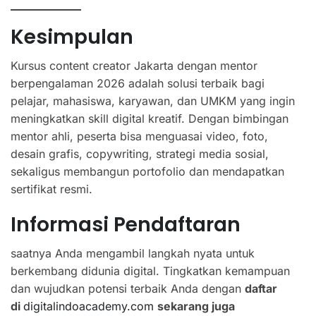
Kesimpulan
Kursus content creator Jakarta dengan mentor
berpengalaman 2026 adalah solusi terbaik bagi
pelajar, mahasiswa, karyawan, dan UMKM yang ingin
meningkatkan skill digital kreatif. Dengan bimbingan
mentor ahli, peserta bisa menguasai video, foto,
desain grafis, copywriting, strategi media sosial,
sekaligus membangun portofolio dan mendapatkan
sertifikat resmi.
Informasi Pendaftaran
saatnya Anda mengambil langkah nyata untuk
berkembang didunia digital. Tingkatkan kemampuan
dan wujudkan potensi terbaik Anda dengan
daftar
di
digitalindoacademy.com
sekarang juga