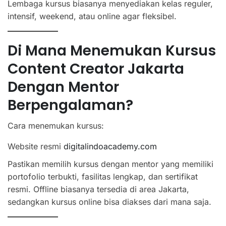
Lembaga kursus biasanya menyediakan kelas reguler,
intensif, weekend, atau online agar fleksibel.
Di Mana Menemukan Kursus
Content Creator Jakarta
Dengan Mentor
Berpengalaman?
Cara menemukan kursus:
Website resmi
digitalindoacademy.com
Pastikan memilih kursus dengan mentor yang memiliki
portofolio terbukti, fasilitas lengkap, dan sertifikat
resmi. Offline biasanya tersedia di area Jakarta,
sedangkan kursus online bisa diakses dari mana saja.