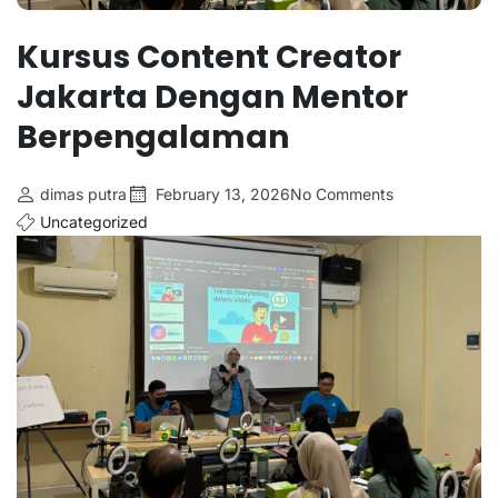
Kursus Content Creator
Jakarta Dengan Mentor
Berpengalaman
dimas putra
February 13, 2026
No Comments
Uncategorized