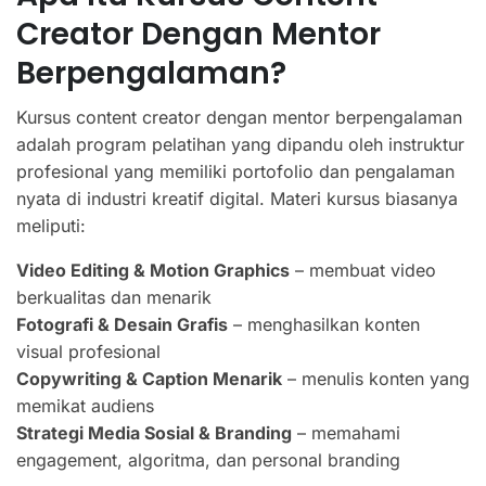
Creator Dengan Mentor
Berpengalaman?
Kursus content creator dengan mentor berpengalaman
adalah program pelatihan yang dipandu oleh instruktur
profesional yang memiliki portofolio dan pengalaman
nyata di industri kreatif digital. Materi kursus biasanya
meliputi:
Video Editing & Motion Graphics
– membuat video
berkualitas dan menarik
Fotografi & Desain Grafis
– menghasilkan konten
visual profesional
Copywriting & Caption Menarik
– menulis konten yang
memikat audiens
Strategi Media Sosial & Branding
– memahami
engagement, algoritma, dan personal branding