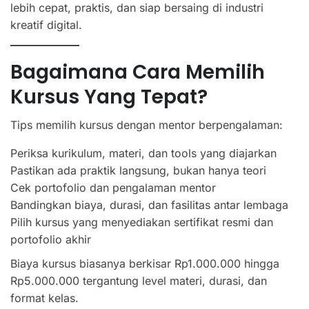
lebih cepat, praktis, dan siap bersaing di industri
kreatif digital.
Bagaimana Cara Memilih
Kursus Yang Tepat?
Tips memilih kursus dengan mentor berpengalaman:
Periksa kurikulum, materi, dan tools yang diajarkan
Pastikan ada praktik langsung, bukan hanya teori
Cek portofolio dan pengalaman mentor
Bandingkan biaya, durasi, dan fasilitas antar lembaga
Pilih kursus yang menyediakan sertifikat resmi dan
portofolio akhir
Biaya kursus biasanya berkisar Rp1.000.000 hingga
Rp5.000.000 tergantung level materi, durasi, dan
format kelas.