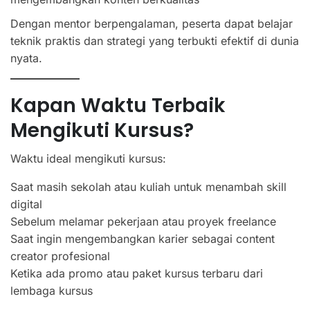
Dengan mentor berpengalaman, peserta dapat belajar
teknik praktis dan strategi yang terbukti efektif di dunia
nyata.
Kapan Waktu Terbaik
Mengikuti Kursus?
Waktu ideal mengikuti kursus:
Saat masih sekolah atau kuliah untuk menambah skill
digital
Sebelum melamar pekerjaan atau proyek freelance
Saat ingin mengembangkan karier sebagai content
creator profesional
Ketika ada promo atau paket kursus terbaru dari
lembaga kursus