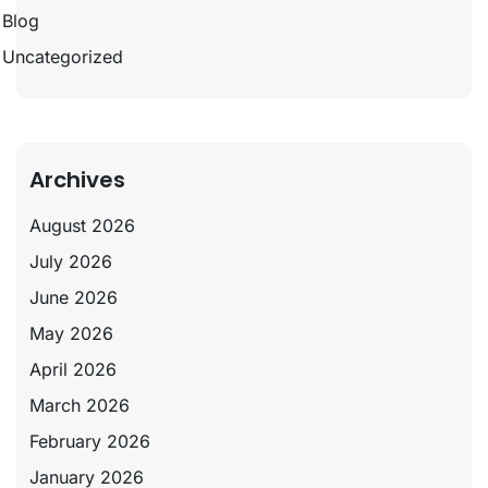
Blog
Uncategorized
Archives
August 2026
July 2026
June 2026
May 2026
April 2026
March 2026
February 2026
January 2026