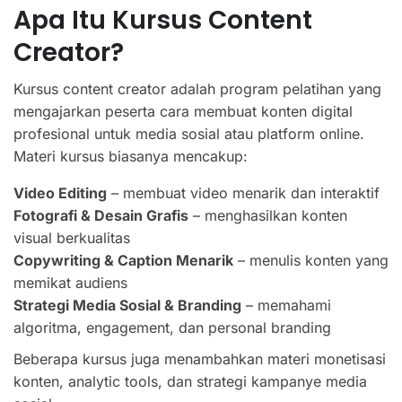
Apa Itu Kursus Content
Creator?
Kursus content creator adalah program pelatihan yang
mengajarkan peserta cara membuat konten digital
profesional untuk media sosial atau platform online.
Materi kursus biasanya mencakup:
Video Editing
– membuat video menarik dan interaktif
Fotografi & Desain Grafis
– menghasilkan konten
visual berkualitas
Copywriting & Caption Menarik
– menulis konten yang
memikat audiens
Strategi Media Sosial & Branding
– memahami
algoritma, engagement, dan personal branding
Beberapa kursus juga menambahkan materi monetisasi
konten, analytic tools, dan strategi kampanye media