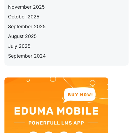
November 2025
October 2025
September 2025
August 2025
July 2025
September 2024