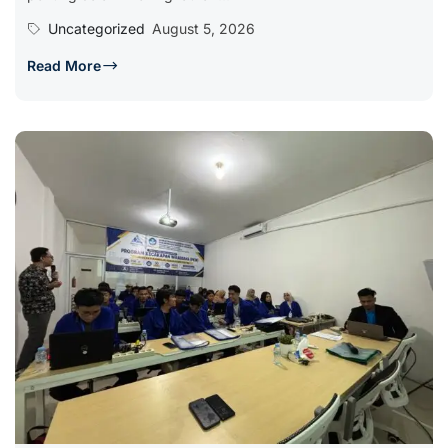
Uncategorized
August 5, 2026
Read More