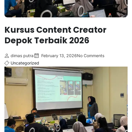
Kursus Content Creator
Depok Terbaik 2026
dimas putra
February 13, 2026
No Comments
Uncategorized