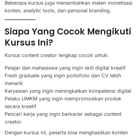
Beberapa kursus juga menambahkan materi monetisasi
konten, analytic tools, dan personal branding.
Siapa Yang Cocok Mengikuti
Kursus Ini?
Kursus content creator lengkap cocok untuk:
Pelajar dan mahasiswa yang ingin skill digital kreatif
Fresh graduate yang ingin portofolio dan CV lebih
menarik
Karyawan yang ingin meningkatkan kompetensi digital
Pelaku UMKM yang ingin mempromosikan produk
secara kreatif
Pencari kerja yang ingin berkarier sebagai content
creator
Dengan kursus ini, peserta bisa menghasilkan konten