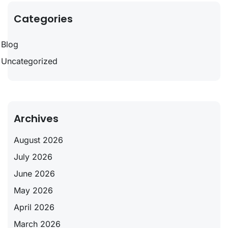
Categories
Blog
Uncategorized
Archives
August 2026
July 2026
June 2026
May 2026
April 2026
March 2026