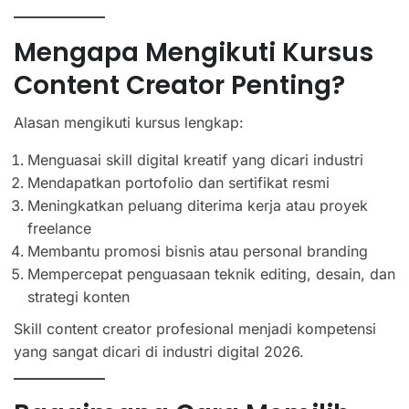
Mengapa Mengikuti Kursus
Content Creator Penting?
Alasan mengikuti kursus lengkap:
Menguasai skill digital kreatif yang dicari industri
Mendapatkan portofolio dan sertifikat resmi
Meningkatkan peluang diterima kerja atau proyek
freelance
Membantu promosi bisnis atau personal branding
Mempercepat penguasaan teknik editing, desain, dan
strategi konten
Skill content creator profesional menjadi kompetensi
yang sangat dicari di industri digital 2026.