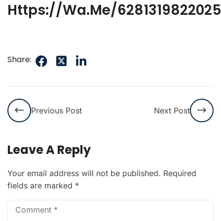
Https://wa.me/628131982202
Share:
Previous Post
Next Post
Leave A Reply
Your email address will not be published.
Required
fields are marked
*