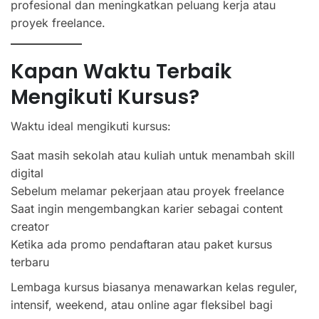
profesional dan meningkatkan peluang kerja atau
proyek freelance.
Kapan Waktu Terbaik
Mengikuti Kursus?
Waktu ideal mengikuti kursus:
Saat masih sekolah atau kuliah untuk menambah skill
digital
Sebelum melamar pekerjaan atau proyek freelance
Saat ingin mengembangkan karier sebagai content
creator
Ketika ada promo pendaftaran atau paket kursus
terbaru
Lembaga kursus biasanya menawarkan kelas reguler,
intensif, weekend, atau online agar fleksibel bagi