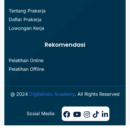
Tentang Prakerja
Daftar Prakerja
Lowongan Kerja
Rekomendasi
Pelatihan Online
Pelatihan Offline
@ 2024
Digitalindo Academy
. All Rights Reserved
Sosial Media