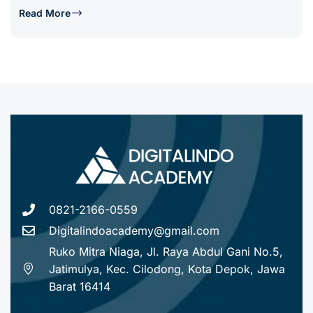
Read More
0821-2166-0559
Digitalindoacademy@gmail.com
Ruko Mitra Niaga, Jl. Raya Abdul Gani No.5,
Jatimulya, Kec. Cilodong, Kota Depok, Jawa
Barat 16414