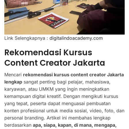
Link Selengkapnya :
digitalindoacademy.com
Rekomendasi Kursus
Content Creator Jakarta
Mencari
rekomendasi kursus content creator Jakarta
lengkap
sangat penting bagi pelajar, mahasiswa,
karyawan, atau UMKM yang ingin meningkatkan
kemampuan digital kreatif. Dengan mengikuti kursus
yang tepat, peserta dapat menguasai pembuatan
konten profesional untuk media sosial, video, foto, dan
personal branding. Artikel ini membahas lengkap
berdasarkan
apa, siapa, kapan, di mana, mengapa,