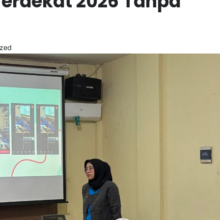
Terdekat 2026 Tanpa
ized