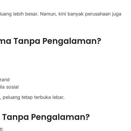
luang lebih besar. Namun, kini banyak perusahaan juga
ma Tanpa Pengalaman?
brand
a sosial
 peluang tetap terbuka lebar.
si Tanpa Pengalaman?
t: