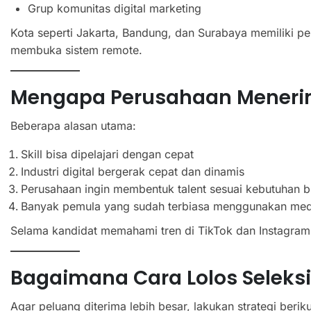
Grup komunitas digital marketing
Kota seperti Jakarta, Bandung, dan Surabaya memiliki pe
membuka sistem remote.
Mengapa Perusahaan Meneri
Beberapa alasan utama:
Skill bisa dipelajari dengan cepat
Industri digital bergerak cepat dan dinamis
Perusahaan ingin membentuk talent sesuai kebutuhan 
Banyak pemula yang sudah terbiasa menggunakan medi
Selama kandidat memahami tren di TikTok dan Instagram,
Bagaimana Cara Lolos Selek
Agar peluang diterima lebih besar, lakukan strategi beriku