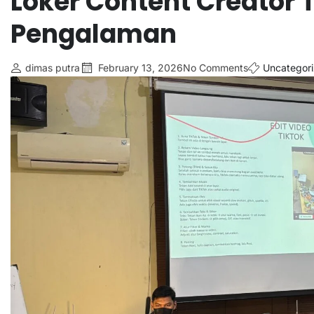
Loker Content Creator 
Pengalaman
dimas putra
February 13, 2026
No Comments
Uncategor