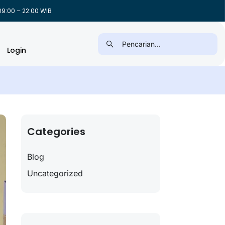
9:00 – 22:00 WIB
Login
Categories
Blog
Uncategorized