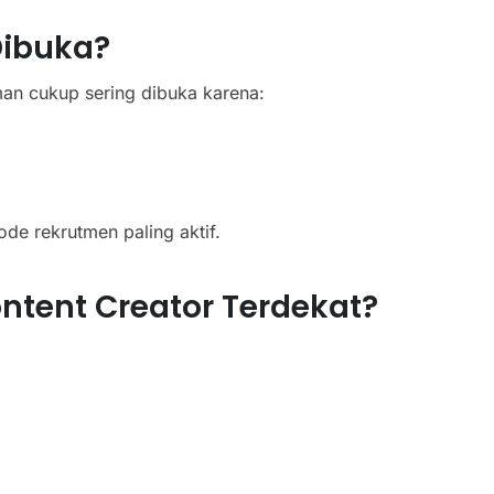
Dibuka?
an cukup sering dibuka karena:
de rekrutmen paling aktif.
tent Creator Terdekat?