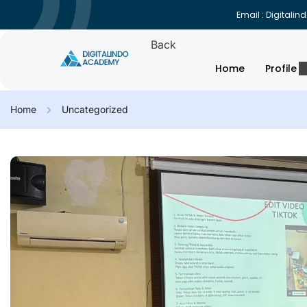
Email : Digital
Back
Home
Profile
Home
Uncategorized