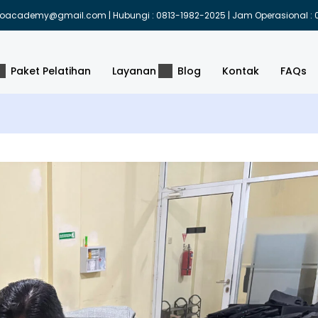
indoacademy@gmail.com | Hubungi : 0813-1982-2025 | Jam Operasional : 0
Paket Pelatihan
Layanan
Blog
Kontak
FAQs