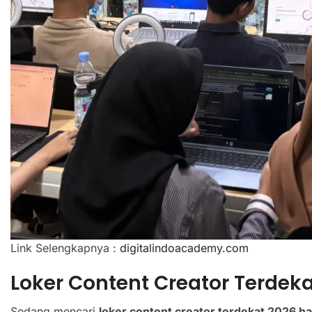
Link Selengkapnya :
digitalindoacademy.com
Loker Content Creator Terdekat
Sedang mencari
loker content creator terdekat 2026 har