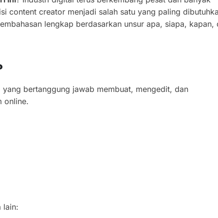
i content creator menjadi salah satu yang paling dibutuhk
pembahasan lengkap berdasarkan unsur apa, siapa, kapan, 
?
isi yang bertanggung jawab membuat, mengedit, dan
 online.
lain: