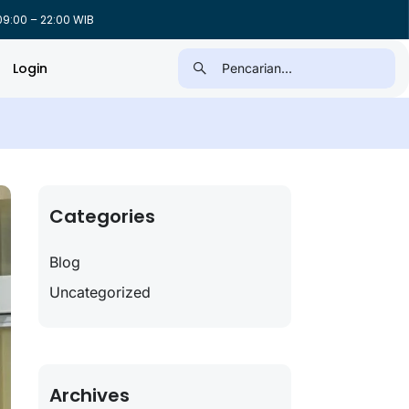
9:00 – 22:00 WIB
Login
Categories
Blog
Uncategorized
Archives