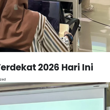
erdekat 2026 Hari Ini
ized