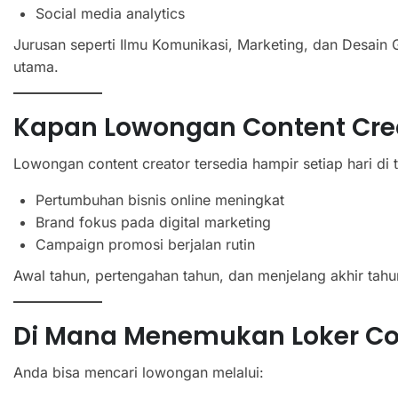
Social media analytics
Jurusan seperti Ilmu Komunikasi, Marketing, dan Desain G
utama.
Kapan Lowongan Content Cre
Lowongan content creator tersedia hampir setiap hari di
Pertumbuhan bisnis online meningkat
Brand fokus pada digital marketing
Campaign promosi berjalan rutin
Awal tahun, pertengahan tahun, dan menjelang akhir tahu
Di Mana Menemukan Loker Cont
Anda bisa mencari lowongan melalui: