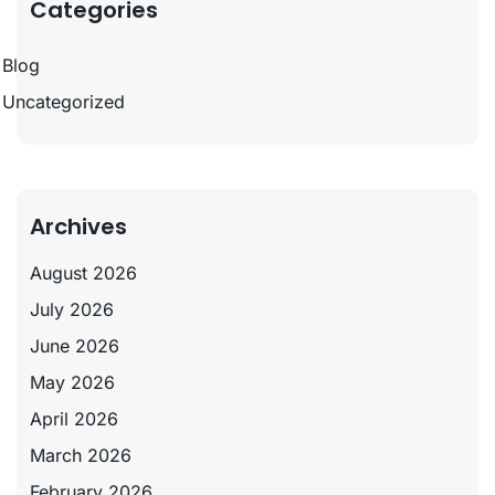
Categories
Blog
Uncategorized
Archives
August 2026
July 2026
June 2026
May 2026
April 2026
March 2026
February 2026