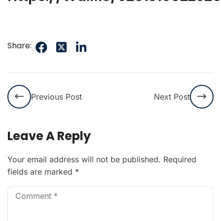
Share:
Previous Post
Next Post
Leave A Reply
Your email address will not be published.
Required
fields are marked
*