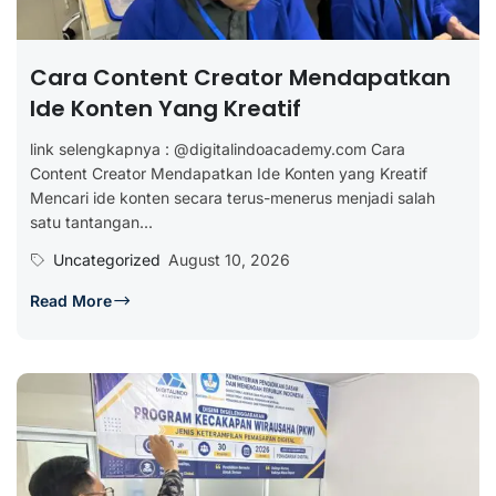
Cara Content Creator Mendapatkan
Ide Konten Yang Kreatif
link selengkapnya : @digitalindoacademy.com Cara
Content Creator Mendapatkan Ide Konten yang Kreatif
Mencari ide konten secara terus-menerus menjadi salah
satu tantangan...
Uncategorized
August 10, 2026
Read More