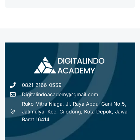
0821-2166-0559
Digitalindoacademy@gmail.com
Ruko Mitra Niaga, Jl. Raya Abdul Gani No.5,
Jatimulya, Kec. Cilodong, Kota Depok, Jawa
Barat 16414