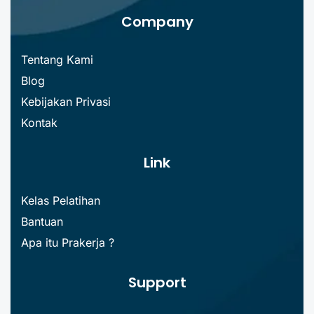
Company
Tentang Kami
Blog
Kebijakan Privasi
Kontak
Link
Kelas Pelatihan
Bantuan
Apa itu Prakerja ?
Support