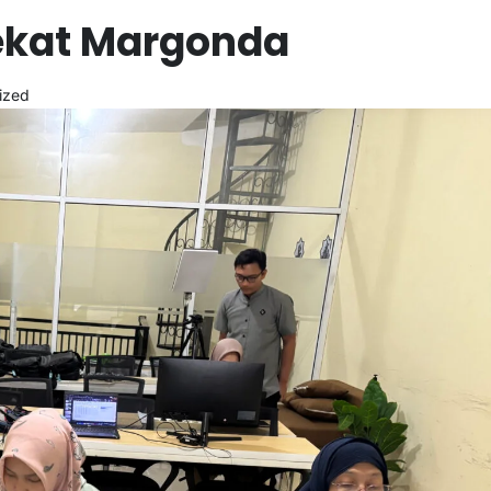
ekat Margonda
ized