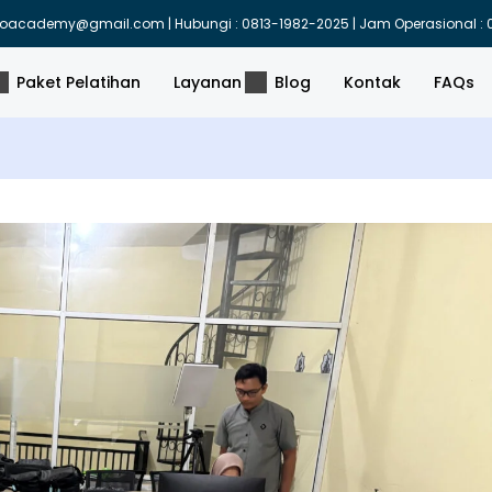
indoacademy@gmail.com | Hubungi : 0813-1982-2025 | Jam Operasional : 0
Paket Pelatihan
Layanan
Blog
Kontak
FAQs