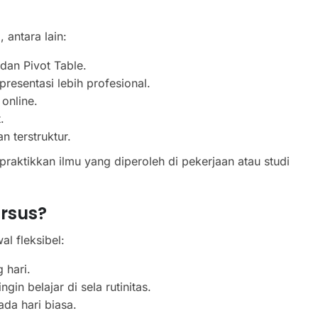
 antara lain:
 dan Pivot Table.
resentasi lebih profesional.
online.
.
n terstruktur.
raktikkan ilmu yang diperoleh di pekerjaan atau studi
rsus?
l fleksibel:
 hari.
gin belajar di sela rutinitas.
ada hari biasa.