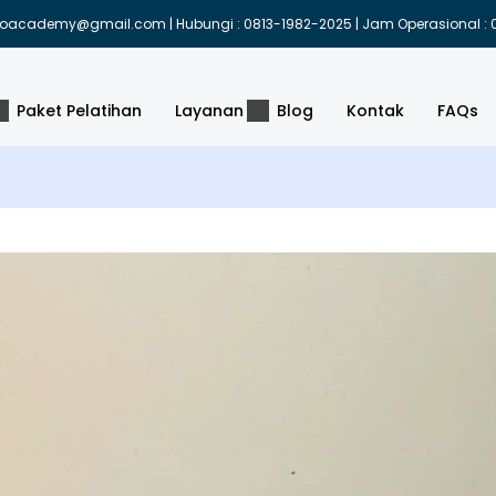
indoacademy@gmail.com | Hubungi : 0813-1982-2025 | Jam Operasional : 0
Paket Pelatihan
Layanan
Blog
Kontak
FAQs