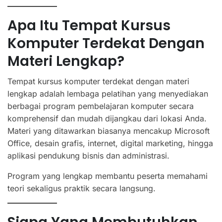
Apa Itu Tempat Kursus
Komputer Terdekat Dengan
Materi Lengkap?
Tempat kursus komputer terdekat dengan materi
lengkap adalah lembaga pelatihan yang menyediakan
berbagai program pembelajaran komputer secara
komprehensif dan mudah dijangkau dari lokasi Anda.
Materi yang ditawarkan biasanya mencakup Microsoft
Office, desain grafis, internet, digital marketing, hingga
aplikasi pendukung bisnis dan administrasi.
Program yang lengkap membantu peserta memahami
teori sekaligus praktik secara langsung.