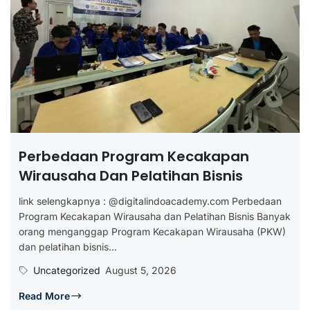
Perbedaan Program Kecakapan
Wirausaha Dan Pelatihan Bisnis
link selengkapnya : @digitalindoacademy.com Perbedaan
Program Kecakapan Wirausaha dan Pelatihan Bisnis Banyak
orang menganggap Program Kecakapan Wirausaha (PKW)
dan pelatihan bisnis...
Uncategorized
August 5, 2026
Read More