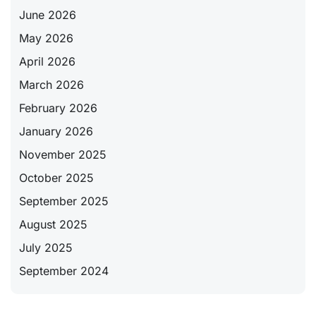
June 2026
May 2026
April 2026
March 2026
February 2026
January 2026
November 2025
October 2025
September 2025
August 2025
July 2025
September 2024