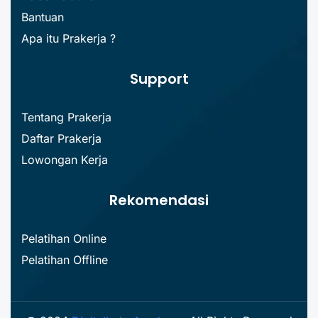
Bantuan
Apa itu Prakerja ?
Support
Tentang Prakerja
Daftar Prakerja
Lowongan Kerja
Rekomendasi
Pelatihan Online
Pelatihan Offline