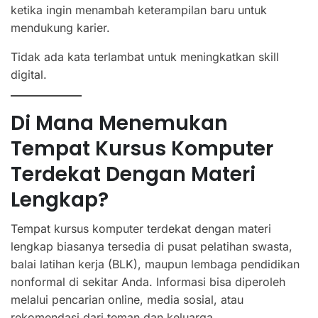
ketika ingin menambah keterampilan baru untuk
mendukung karier.
Tidak ada kata terlambat untuk meningkatkan skill
digital.
Di Mana Menemukan
Tempat Kursus Komputer
Terdekat Dengan Materi
Lengkap?
Tempat kursus komputer terdekat dengan materi
lengkap biasanya tersedia di pusat pelatihan swasta,
balai latihan kerja (BLK), maupun lembaga pendidikan
nonformal di sekitar Anda. Informasi bisa diperoleh
melalui pencarian online, media sosial, atau
rekomendasi dari teman dan keluarga.