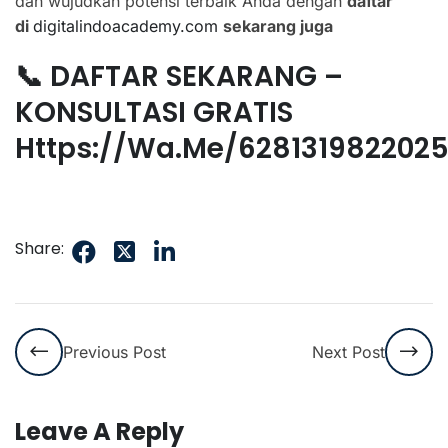
dan wujudkan potensi terbaik Anda dengan
daftar
di
digitalindoacademy.com
sekarang juga
📞 DAFTAR SEKARANG –
KONSULTASI GRATIS
Https://wa.me/628131982202
Share:
Previous Post
Next Post
Leave A Reply