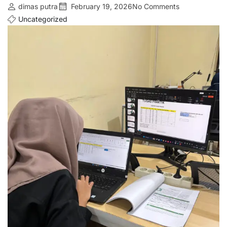
dimas putra
February 19, 2026
No Comments
Uncategorized