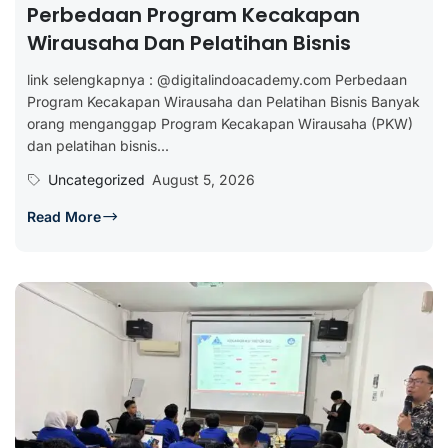
Perbedaan Program Kecakapan
Wirausaha Dan Pelatihan Bisnis
link selengkapnya : @digitalindoacademy.com Perbedaan
Program Kecakapan Wirausaha dan Pelatihan Bisnis Banyak
orang menganggap Program Kecakapan Wirausaha (PKW)
dan pelatihan bisnis...
Uncategorized
August 5, 2026
Read More