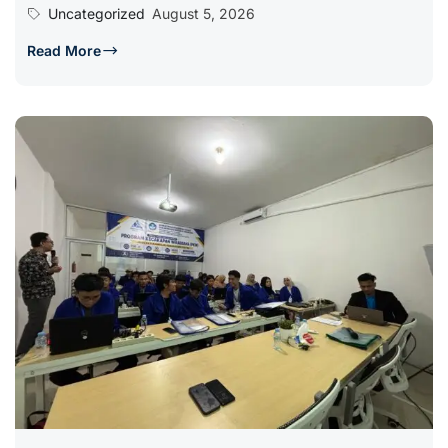
Uncategorized
August 5, 2026
Read More