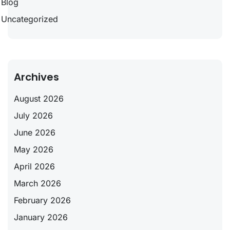
Blog
Uncategorized
Archives
August 2026
July 2026
June 2026
May 2026
April 2026
March 2026
February 2026
January 2026