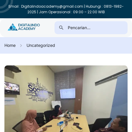
Email : Digitalindoacademy@gmail.com | Hubungi : 0813-1982-
2025 | Jam Operasional : 09:00 – 22:00 WIB
Home
Uncategorized