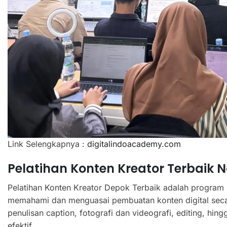
Link Selengkapnya :
digitalindoacademy.com
Pelatihan Konten Kreator Terbaik N
Pelatihan Konten Kreator Depok Terbaik adalah program
memahami dan menguasai pembuatan konten digital secara
penulisan caption, fotografi dan videografi, editing, hin
efektif.