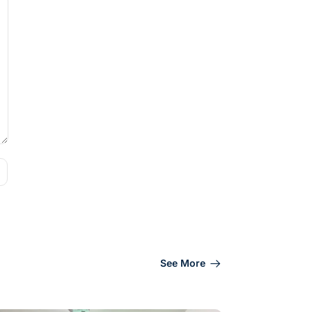
See More