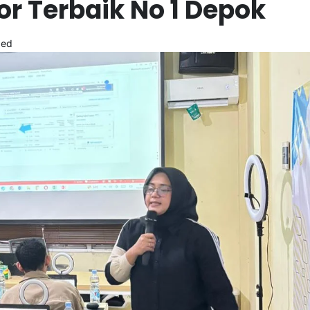
or Terbaik No 1 Depok
zed