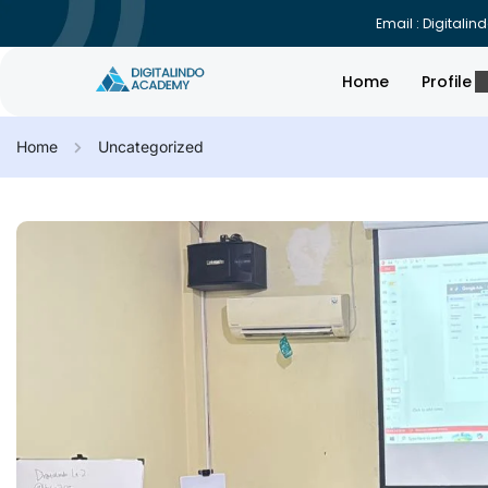
Email : Digital
Home
Profile
Home
Uncategorized