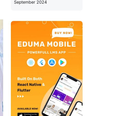
September 2024