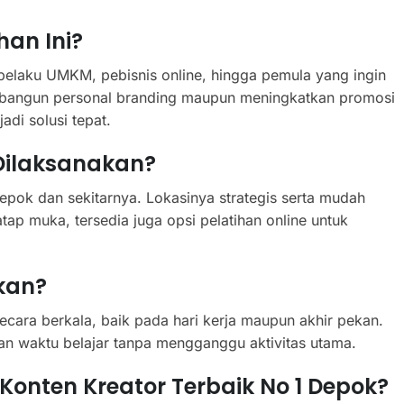
han Ini?
 pelaku UMKM, pebisnis online, hingga pemula yang ingin
embangun personal branding maupun meningkatkan promosi
adi solusi tepat.
 Dilaksanakan?
Depok dan sekitarnya. Lokasinya strategis serta mudah
atap muka, tersedia juga opsi pelatihan online untuk
kan?
ecara berkala, baik pada hari kerja maupun akhir pekan.
an waktu belajar tanpa mengganggu aktivitas utama.
onten Kreator Terbaik No 1 Depok?