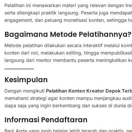
Pelatihan ini menawarkan materi yang relevan dengan tren 
serta dilengkapi praktik langsung. Peserta juga mendapa
engagement, dan peluang monetisasi konten, sehingga hasi
Bagaimana Metode Pelatihannya?
Metode pelatihan dilakukan secara interaktif melalui kom
konten dari nol, melakukan editing, hingga mempublikas
langsung dari mentor membantu peserta meningkatkan kua
Kesimpulan
Dengan mengikuti
Pelatihan Konten Kreator Depok Terb
memahami strategi agar konten mampu menjangkau audiens
siapa saja yang ingin berkembang dan sukses di dunia dig
Informasi Pendaftaran
Bagi Anda yang ingin belajar lebih terarah dan praktis, p