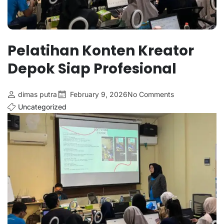
Pelatihan Konten Kreator
Depok Siap Profesional
dimas putra
February 9, 2026
No Comments
Uncategorized