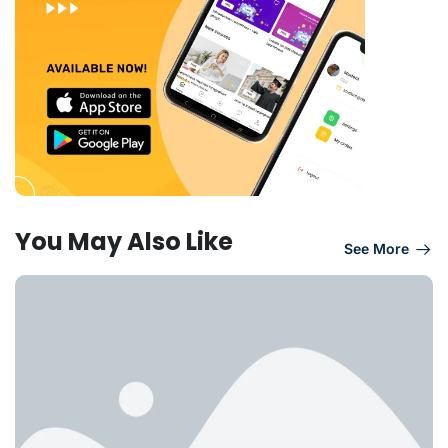
You May Also Like
See More