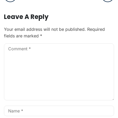
Leave A Reply
Your email address will not be published.
Required
fields are marked
*