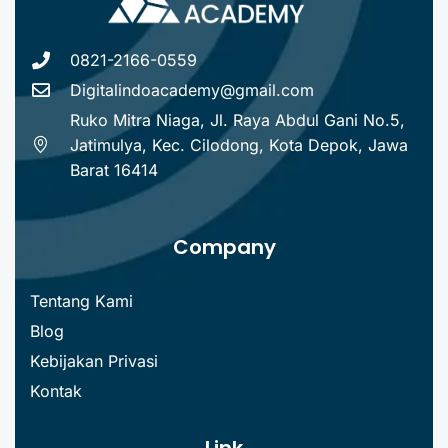
0821-2166-0559
Digitalindoacademy@gmail.com
Ruko Mitra Niaga, Jl. Raya Abdul Gani No.5,
Jatimulya, Kec. Cilodong, Kota Depok, Jawa
Barat 16414
Company
Tentang Kami
Blog
Kebijakan Privasi
Kontak
Link