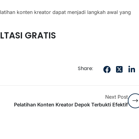
pelatihan konten kreator dapat menjadi langkah awal yang
LTASI GRATIS
5
Share:
Next Post
Pelatihan Konten Kreator Depok Terbukti Efektif