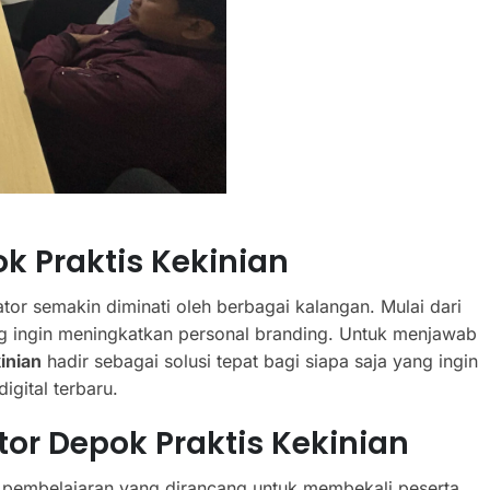
k Praktis Kekinian
ator semakin diminati oleh berbagai kalangan. Mulai dari
g ingin meningkatkan personal branding. Untuk menjawab
inian
hadir sebagai solusi tepat bagi siapa saja yang ingin
igital terbaru.
tor Depok Praktis Kekinian
m pembelajaran yang dirancang untuk membekali peserta