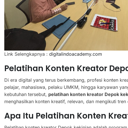
Link Selengkapnya :
digitalindoacademy.com
Pelatihan Konten Kreator Depo
Di era digital yang terus berkembang, profesi konten kre
pelajar, mahasiswa, pelaku UMKM, hingga karyawan yan
kebutuhan tersebut,
pelatihan konten kreator Depok kek
menghasilkan konten kreatif, relevan, dan mengikuti tren d
Apa Itu Pelatihan Konten Krea
Pelatihan konten kreator Depok kekinian adalah progra