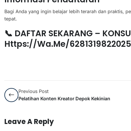
Bagi Anda yang ingin belajar lebih terarah dan praktis, 
tepat.
📞 DAFTAR SEKARANG – KONSU
Https://wa.me/628131982202
Previous Post
Pelatihan Konten Kreator Depok Kekinian
Leave A Reply