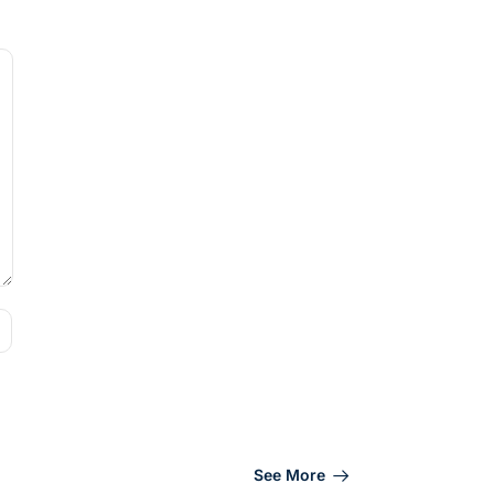
See More