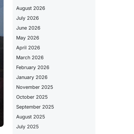
August 2026
July 2026
June 2026
May 2026
April 2026
March 2026
February 2026
January 2026
November 2025
October 2025
September 2025
August 2025
July 2025