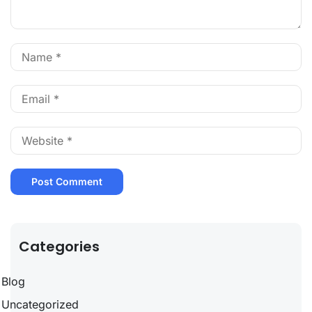
Categories
Blog
Uncategorized