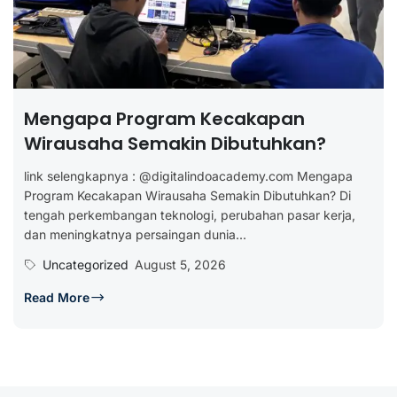
Mengapa Program Kecakapan
Wirausaha Semakin Dibutuhkan?
link selengkapnya : @digitalindoacademy.com Mengapa
Program Kecakapan Wirausaha Semakin Dibutuhkan? Di
tengah perkembangan teknologi, perubahan pasar kerja,
dan meningkatnya persaingan dunia...
Uncategorized
August 5, 2026
Read More