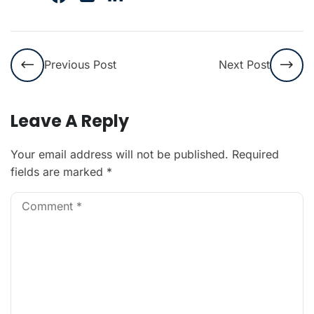
Previous Post
Next Post
Leave A Reply
Your email address will not be published.
Required
fields are marked
*