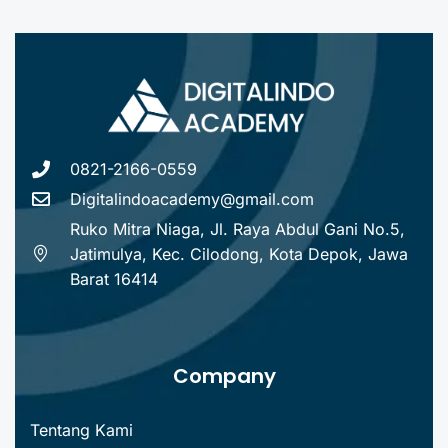
0821-2166-0559
Digitalindoacademy@gmail.com
Ruko Mitra Niaga, Jl. Raya Abdul Gani No.5,
Jatimulya, Kec. Cilodong, Kota Depok, Jawa
Barat 16414
Company
Tentang Kami