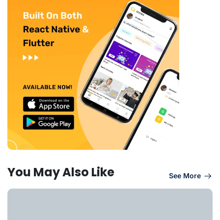
You May Also Like
See More