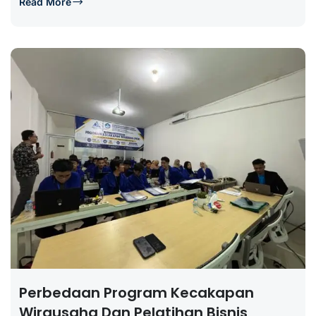
Read More
Perbedaan Program Kecakapan
Wirausaha Dan Pelatihan Bisnis