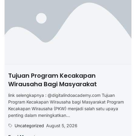
Tujuan Program Kecakapan
Wirausaha Bagi Masyarakat
link selengkapnya : @digitalindoacademy.com Tujuan
Program Kecakapan Wirausaha bagi Masyarakat Program
Kecakapan Wirausaha (PKW) menjadi salah satu upaya
penting dalam meningkatkan...
Uncategorized
August 5, 2026