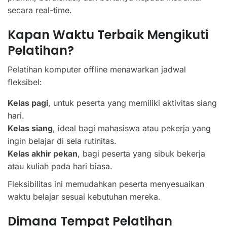
secara real-time.
Kapan Waktu Terbaik Mengikuti
Pelatihan?
Pelatihan komputer offline menawarkan jadwal
fleksibel:
Kelas pagi
, untuk peserta yang memiliki aktivitas siang
hari.
Kelas siang
, ideal bagi mahasiswa atau pekerja yang
ingin belajar di sela rutinitas.
Kelas akhir pekan
, bagi peserta yang sibuk bekerja
atau kuliah pada hari biasa.
Fleksibilitas ini memudahkan peserta menyesuaikan
waktu belajar sesuai kebutuhan mereka.
Dimana Tempat Pelatihan