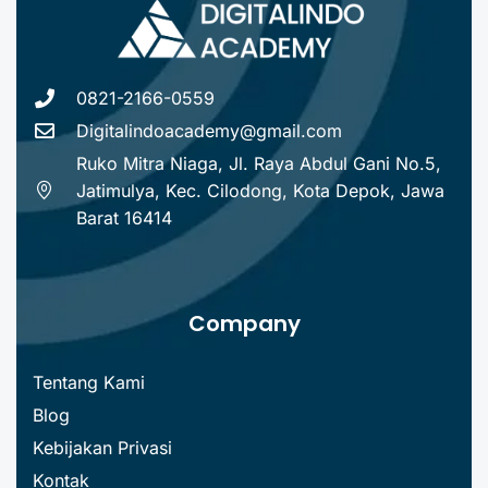
0821-2166-0559
Digitalindoacademy@gmail.com
Ruko Mitra Niaga, Jl. Raya Abdul Gani No.5,
Jatimulya, Kec. Cilodong, Kota Depok, Jawa
Barat 16414
Company
Tentang Kami
Blog
Kebijakan Privasi
Kontak