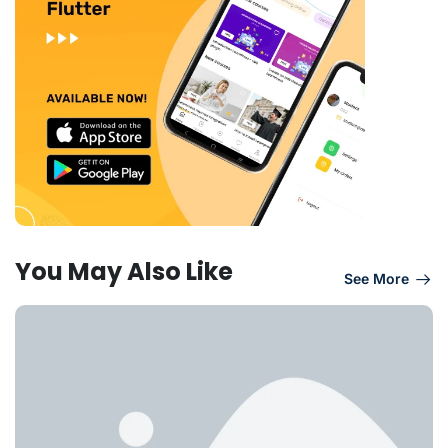
You May Also Like
See More