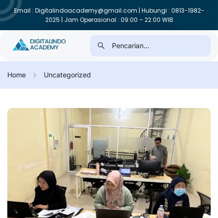
Email : Digitalindoacademy@gmail.com | Hubungi : 0813-1982-
2025 | Jam Operasional : 09:00 – 22:00 WIB
Home
Uncategorized