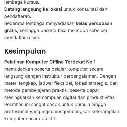
lembaga kursus.
Datang langsung ke lokasi
untuk konsultasi dan
pendaftaran.
Beberapa lembaga menyediakan
kelas percobaan
gratis
, sehingga peserta bisa mencoba sebelum
mendaftar resmi.
Kesimpulan
Pelatihan Komputer Offline Terdekat No 1
memudahkan peserta belajar komputer secara
langsung dengan instruktur berpengalaman. Dengan
materi lengkap, jadwal fleksibel, lokasi strategis, dan
metode pembelajaran praktis, peserta dapat
meningkatkan kemampuan digital dan produktivitas.
Pelatihan ini sangat cocok untuk pemula hingga
profesional yang ingin mengembangkan keterampilan
komputer secara efektif.