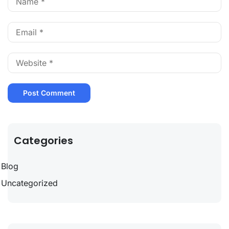
Categories
Blog
Uncategorized