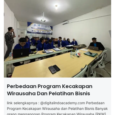
Perbedaan Program Kecakapan
Wirausaha Dan Pelatihan Bisnis
link selengkapnya : @digitalindoacademy.com Perbedaan
Program Kecakapan Wirausaha dan Pelatihan Bisnis Banyak
orang menganggap Program Kecakapan Wirausaha (PKW)