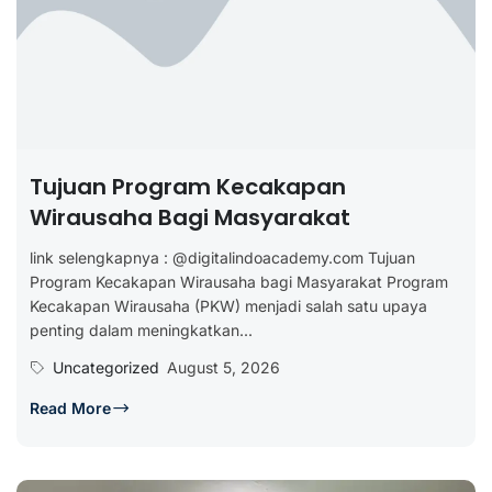
Tujuan Program Kecakapan
Wirausaha Bagi Masyarakat
link selengkapnya : @digitalindoacademy.com Tujuan
Program Kecakapan Wirausaha bagi Masyarakat Program
Kecakapan Wirausaha (PKW) menjadi salah satu upaya
penting dalam meningkatkan...
Uncategorized
August 5, 2026
Read More