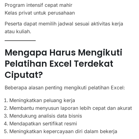
Program intensif cepat mahir
Kelas privat untuk perusahaan
Peserta dapat memilih jadwal sesuai aktivitas kerja
atau kuliah.
Mengapa Harus Mengikuti
Pelatihan Excel Terdekat
Ciputat?
Beberapa alasan penting mengikuti pelatihan Excel:
Meningkatkan peluang kerja
Membantu menyusun laporan lebih cepat dan akurat
Mendukung analisis data bisnis
Mendapatkan sertifikat resmi
Meningkatkan kepercayaan diri dalam bekerja