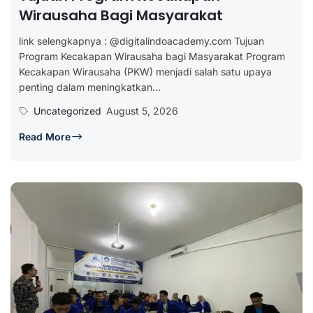
Wirausaha Bagi Masyarakat
link selengkapnya : @digitalindoacademy.com Tujuan
Program Kecakapan Wirausaha bagi Masyarakat Program
Kecakapan Wirausaha (PKW) menjadi salah satu upaya
penting dalam meningkatkan...
Uncategorized
August 5, 2026
Read More