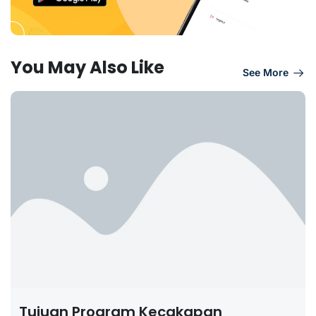
You May Also Like
See More
Tujuan Program Kecakapan