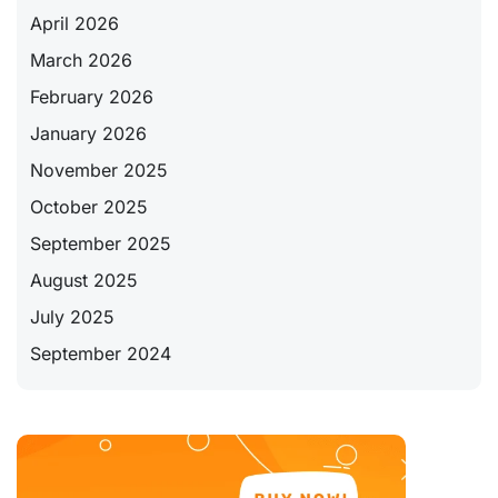
April 2026
March 2026
February 2026
January 2026
November 2025
October 2025
September 2025
August 2025
July 2025
September 2024