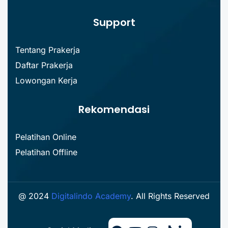
Support
Tentang Prakerja
Daftar Prakerja
Lowongan Kerja
Rekomendasi
Pelatihan Online
Pelatihan Offline
@ 2024
Digitalindo Academy
. All Rights Reserved