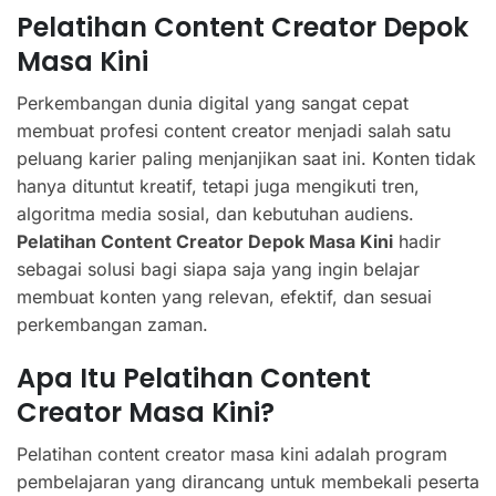
Pelatihan Content Creator Depok
Masa Kini
Perkembangan dunia digital yang sangat cepat
membuat profesi content creator menjadi salah satu
peluang karier paling menjanjikan saat ini. Konten tidak
hanya dituntut kreatif, tetapi juga mengikuti tren,
algoritma media sosial, dan kebutuhan audiens.
Pelatihan Content Creator Depok Masa Kini
hadir
sebagai solusi bagi siapa saja yang ingin belajar
membuat konten yang relevan, efektif, dan sesuai
perkembangan zaman.
Apa Itu Pelatihan Content
Creator Masa Kini?
Pelatihan content creator masa kini adalah program
pembelajaran yang dirancang untuk membekali peserta