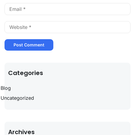
Categories
Blog
Uncategorized
Archives