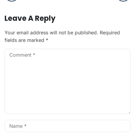
Leave A Reply
Your email address will not be published.
Required
fields are marked
*