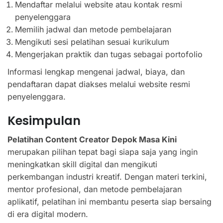
Mendaftar melalui website atau kontak resmi
penyelenggara
Memilih jadwal dan metode pembelajaran
Mengikuti sesi pelatihan sesuai kurikulum
Mengerjakan praktik dan tugas sebagai portofolio
Informasi lengkap mengenai jadwal, biaya, dan
pendaftaran dapat diakses melalui website resmi
penyelenggara.
Kesimpulan
Pelatihan Content Creator Depok Masa Kini
merupakan pilihan tepat bagi siapa saja yang ingin
meningkatkan skill digital dan mengikuti
perkembangan industri kreatif. Dengan materi terkini,
mentor profesional, dan metode pembelajaran
aplikatif, pelatihan ini membantu peserta siap bersaing
di era digital modern.