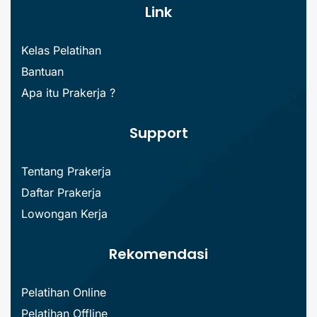
Link
Kelas Pelatihan
Bantuan
Apa itu Prakerja ?
Support
Tentang Prakerja
Daftar Prakerja
Lowongan Kerja
Rekomendasi
Pelatihan Online
Pelatihan Offline