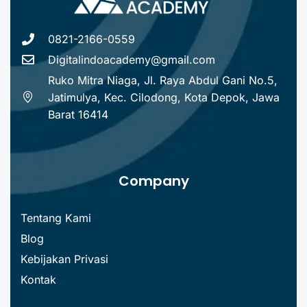
0821-2166-0559
Digitalindoacademy@gmail.com
Ruko Mitra Niaga, Jl. Raya Abdul Gani No.5,
Jatimulya, Kec. Cilodong, Kota Depok, Jawa
Barat 16414
Company
Tentang Kami
Blog
Kebijakan Privasi
Kontak