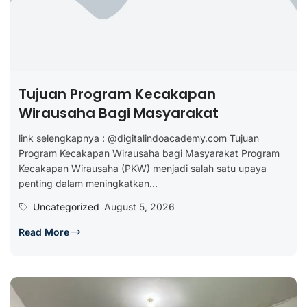
Tujuan Program Kecakapan
Wirausaha Bagi Masyarakat
link selengkapnya : @digitalindoacademy.com Tujuan
Program Kecakapan Wirausaha bagi Masyarakat Program
Kecakapan Wirausaha (PKW) menjadi salah satu upaya
penting dalam meningkatkan...
Uncategorized
August 5, 2026
Read More