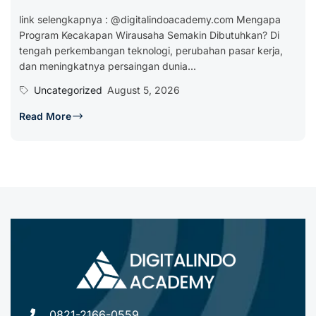
link selengkapnya : @digitalindoacademy.com Mengapa
Program Kecakapan Wirausaha Semakin Dibutuhkan? Di
tengah perkembangan teknologi, perubahan pasar kerja,
dan meningkatnya persaingan dunia...
Uncategorized
August 5, 2026
Read More
0821-2166-0559