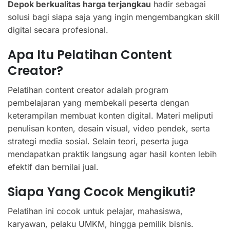
Depok berkualitas harga terjangkau
hadir sebagai
solusi bagi siapa saja yang ingin mengembangkan skill
digital secara profesional.
Apa Itu Pelatihan Content
Creator?
Pelatihan content creator adalah program
pembelajaran yang membekali peserta dengan
keterampilan membuat konten digital. Materi meliputi
penulisan konten, desain visual, video pendek, serta
strategi media sosial. Selain teori, peserta juga
mendapatkan praktik langsung agar hasil konten lebih
efektif dan bernilai jual.
Siapa Yang Cocok Mengikuti?
Pelatihan ini cocok untuk pelajar, mahasiswa,
karyawan, pelaku UMKM, hingga pemilik bisnis.