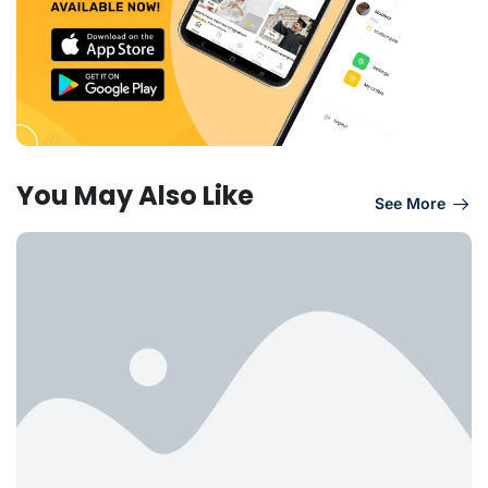
You May Also Like
See More