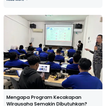
Mengapa Program Kecakapan
Wirausaha Semakin Dibutuhkan?