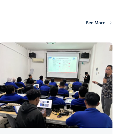
See More