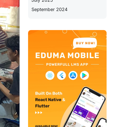
July 2025
September 2024