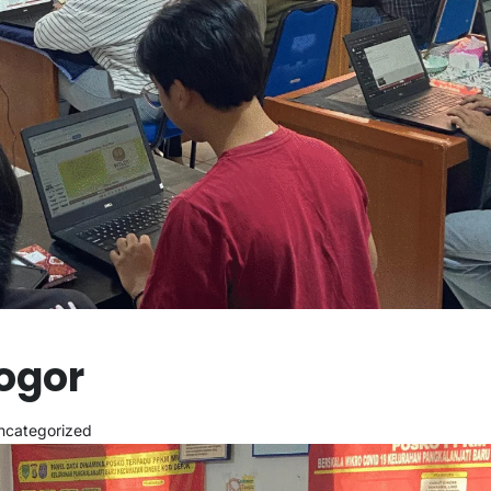
ogor
ncategorized