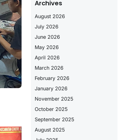
Archives
August 2026
July 2026
June 2026
May 2026
April 2026
March 2026
February 2026
January 2026
November 2025
October 2025
September 2025
August 2025