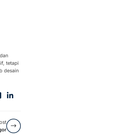
 dan
, tetapi
b desain
ost
gor