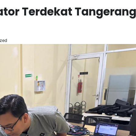
tor Terdekat Tangeran
ized