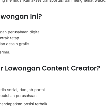
 yang memudahkan akses transportasi dan menghemat waktu
owongan Ini?
gan perusahaan digital
trak tetap
dan desain grafis
erima.
r Lowongan Content Creator?
ia sosial, dan job portal
ebutuhan perusahaan
endapatkan posisi terbaik.