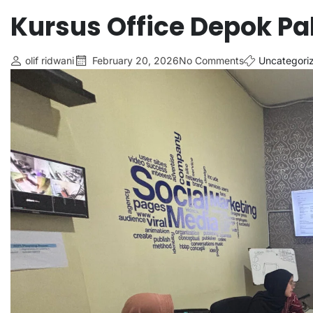
Kursus Office Depok 
olif ridwani
February 20, 2026
No Comments
Uncategori