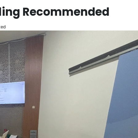
Paling Recommended
zed