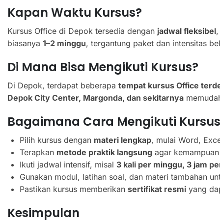
Kapan Waktu Kursus?
Kursus Office di Depok tersedia dengan
jadwal fleksibel
,
biasanya
1–2 minggu
, tergantung paket dan intensitas bel
Di Mana Bisa Mengikuti Kursus?
Di Depok, terdapat beberapa
tempat kursus Office terd
Depok City Center, Margonda, dan sekitarnya
memudahk
Bagaimana Cara Mengikuti Kursu
Pilih kursus dengan
materi lengkap
, mulai Word, Exce
Terapkan
metode praktik langsung
agar kemampuan l
Ikuti jadwal intensif, misal
3 kali per minggu, 3 jam pe
Gunakan modul, latihan soal, dan materi tambahan 
Pastikan kursus memberikan
sertifikat resmi
yang dap
Kesimpulan