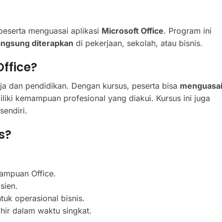
peserta menguasai aplikasi
Microsoft Office
. Program ini
langsung diterapkan
di pekerjaan, sekolah, atau bisnis.
ffice?
rja dan pendidikan. Dengan kursus, peserta bisa
menguasa
liki kemampuan profesional yang diakui. Kursus ini juga
sendiri.
s?
ampuan Office.
sien.
uk operasional bisnis.
ahir dalam waktu singkat.