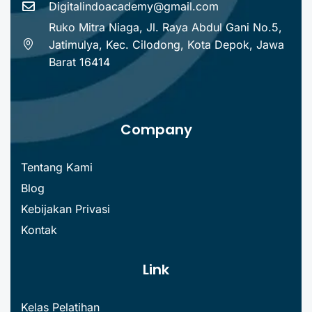
Digitalindoacademy@gmail.com
Ruko Mitra Niaga, Jl. Raya Abdul Gani No.5,
Jatimulya, Kec. Cilodong, Kota Depok, Jawa
Barat 16414
Company
Tentang Kami
Blog
Kebijakan Privasi
Kontak
Link
Kelas Pelatihan