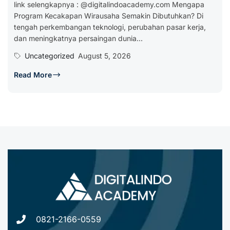
link selengkapnya : @digitalindoacademy.com Mengapa
Program Kecakapan Wirausaha Semakin Dibutuhkan? Di
tengah perkembangan teknologi, perubahan pasar kerja,
dan meningkatnya persaingan dunia...
Uncategorized
August 5, 2026
Read More
0821-2166-0559