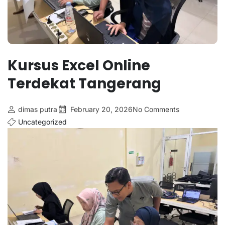
Kursus Excel Online
Terdekat Tangerang
dimas putra
February 20, 2026
No Comments
Uncategorized