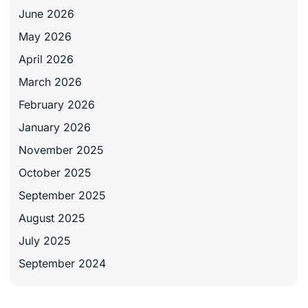
June 2026
May 2026
April 2026
March 2026
February 2026
January 2026
November 2025
October 2025
September 2025
August 2025
July 2025
September 2024