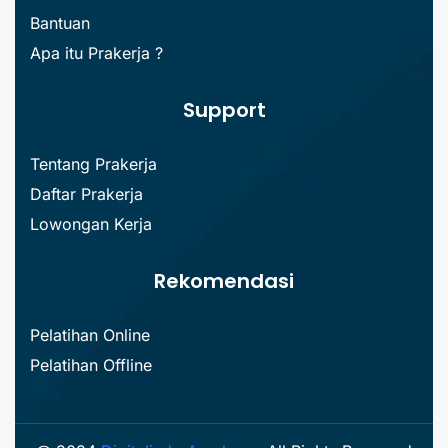
Bantuan
Apa itu Prakerja ?
Support
Tentang Prakerja
Daftar Prakerja
Lowongan Kerja
Rekomendasi
Pelatihan Online
Pelatihan Offline