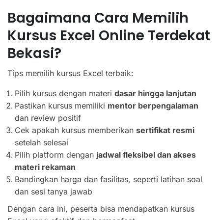
Bagaimana Cara Memilih
Kursus Excel Online Terdekat
Bekasi?
Tips memilih kursus Excel terbaik:
Pilih kursus dengan materi
dasar hingga lanjutan
Pastikan kursus memiliki
mentor berpengalaman
dan review positif
Cek apakah kursus memberikan
sertifikat resmi
setelah selesai
Pilih platform dengan
jadwal fleksibel dan akses
materi rekaman
Bandingkan harga dan fasilitas, seperti latihan soal
dan sesi tanya jawab
Dengan cara ini, peserta bisa mendapatkan kursus