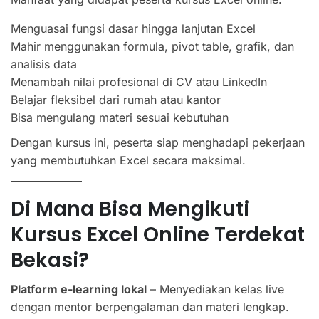
Menguasai fungsi dasar hingga lanjutan Excel
Mahir menggunakan formula, pivot table, grafik, dan
analisis data
Menambah nilai profesional di CV atau LinkedIn
Belajar fleksibel dari rumah atau kantor
Bisa mengulang materi sesuai kebutuhan
Dengan kursus ini, peserta siap menghadapi pekerjaan
yang membutuhkan Excel secara maksimal.
Di Mana Bisa Mengikuti
Kursus Excel Online Terdekat
Bekasi?
Platform e-learning lokal
– Menyediakan kelas live
dengan mentor berpengalaman dan materi lengkap.