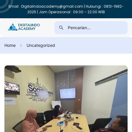
Email : Digitalindoacademy@gmail.com | Hubungi : 0813-1982-
2025 | Jam Operasional : 09:00 – 22:00 WIB
Home
Uncategorized