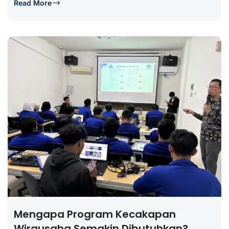
Read More
Mengapa Program Kecakapan
Wirausaha Semakin Dibutuhkan?