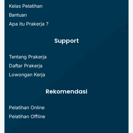
Kelas Pelatihan
Bantuan
Apa itu Prakerja ?
Support
Tentang Prakerja
Daftar Prakerja
Lowongan Kerja
Rekomendasi
Pelatihan Online
Pelatihan Offline