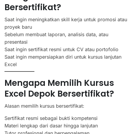
Bersertifikat?
Saat ingin meningkatkan skill kerja untuk promosi atau
proyek baru
Sebelum membuat laporan, analisis data, atau
presentasi
Saat ingin sertifikat resmi untuk CV atau portofolio
Saat ingin mempersiapkan diri untuk kursus lanjutan
Excel
Mengapa Memilih Kursus
Excel Depok Bersertifikat?
Alasan memilih kursus bersertifikat:
Sertifikat resmi sebagai bukti kompetensi
Materi lengkap dari dasar hingga lanjutan
Tutor profesional dan berpengalaman