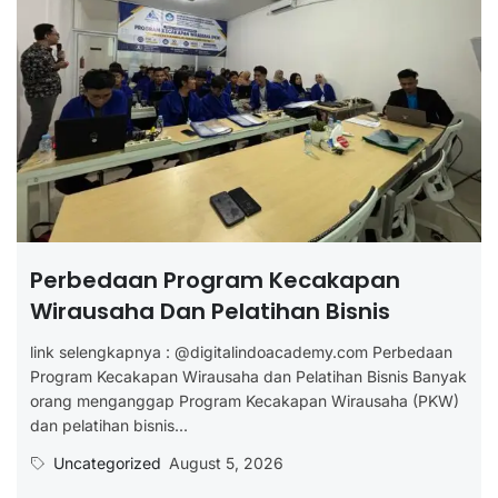
Perbedaan Program Kecakapan
Wirausaha Dan Pelatihan Bisnis
link selengkapnya : @digitalindoacademy.com Perbedaan
Program Kecakapan Wirausaha dan Pelatihan Bisnis Banyak
orang menganggap Program Kecakapan Wirausaha (PKW)
dan pelatihan bisnis...
Uncategorized
August 5, 2026