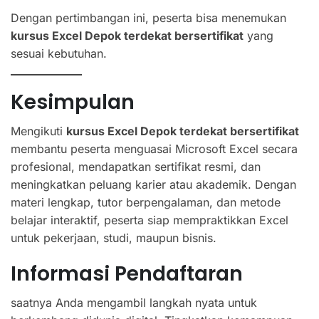
Dengan pertimbangan ini, peserta bisa menemukan
kursus Excel Depok terdekat bersertifikat
yang
sesuai kebutuhan.
Kesimpulan
Mengikuti
kursus Excel Depok terdekat bersertifikat
membantu peserta menguasai Microsoft Excel secara
profesional, mendapatkan sertifikat resmi, dan
meningkatkan peluang karier atau akademik. Dengan
materi lengkap, tutor berpengalaman, dan metode
belajar interaktif, peserta siap mempraktikkan Excel
untuk pekerjaan, studi, maupun bisnis.
Informasi Pendaftaran
saatnya Anda mengambil langkah nyata untuk