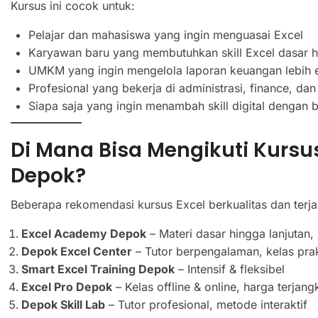
Kursus ini cocok untuk:
Pelajar dan mahasiswa yang ingin menguasai Excel
Karyawan baru yang membutuhkan skill Excel dasar h
UMKM yang ingin mengelola laporan keuangan lebih e
Profesional yang bekerja di administrasi, finance, dan
Siapa saja yang ingin menambah skill digital dengan 
Di Mana Bisa Mengikuti Kursus
Depok?
Beberapa rekomendasi kursus Excel berkualitas dan terj
Excel Academy Depok
– Materi dasar hingga lanjutan,
Depok Excel Center
– Tutor berpengalaman, kelas prak
Smart Excel Training Depok
– Intensif & fleksibel
Excel Pro Depok
– Kelas offline & online, harga terjang
Depok Skill Lab
– Tutor profesional, metode interaktif