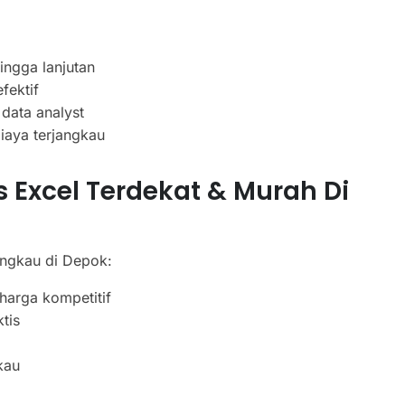
ingga lanjutan
fektif
 data analyst
biaya terjangkau
 Excel Terdekat & Murah Di
angkau di Depok:
 harga kompetitif
tis
kau