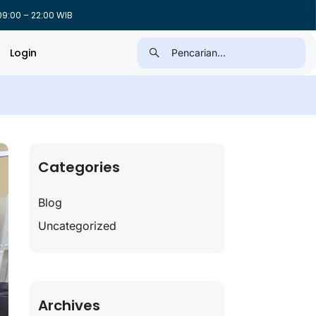
9:00 – 22:00 WIB
Login
Categories
Blog
Uncategorized
Archives