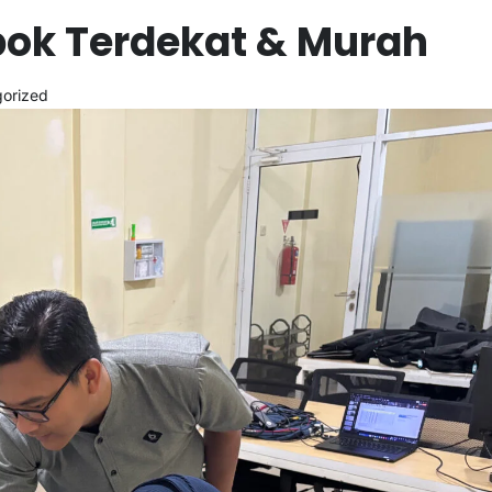
pok Terdekat & Murah
orized