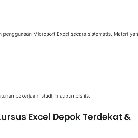
 penggunaan Microsoft Excel secara sistematis. Materi ya
tuhan pekerjaan, studi, maupun bisnis.
ursus Excel Depok Terdekat &