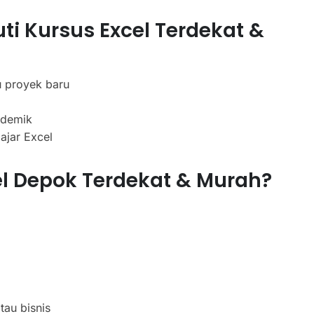
i Kursus Excel Terdekat &
u proyek baru
ademik
ajar Excel
l Depok Terdekat & Murah?
tau bisnis