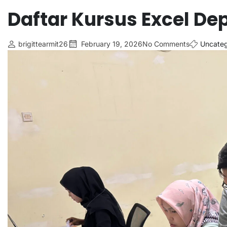
Daftar Kursus Excel De
brigittearmit26
February 19, 2026
No Comments
Uncateg