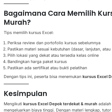
Bagaimana Cara Memilih Kurs
Murah?
Tips memilih kursus Excel:
Periksa review dan portofolio kursus sebelumnya
Pastikan materi sesuai kebutuhan (dasar, lanjutan, atau 
Pilih lokasi yang dekat atau tersedia kelas online
Bandingkan harga paket kursus
Pastikan ada sertifikat atau bukti pelatihan
Dengan tips ini, peserta bisa menemukan
kursus Excel 
Kesimpulan
Mengikuti
kursus Excel Depok terdekat & murah
adalah 
mengeluarkan biaya tinggi. Dengan materi lengkap, tutor