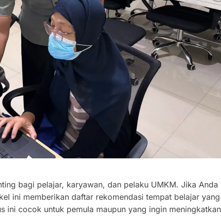
nting bagi pelajar, karyawan, dan pelaku UMKM. Jika Anda
tikel ini memberikan daftar rekomendasi tempat belajar yang
sus ini cocok untuk pemula maupun yang ingin meningkatkan