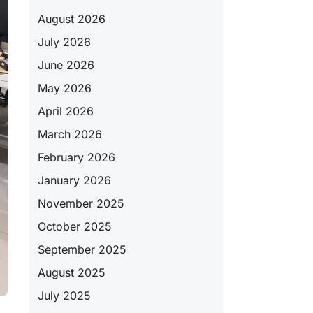
August 2026
July 2026
June 2026
May 2026
April 2026
March 2026
February 2026
January 2026
November 2025
October 2025
September 2025
August 2025
July 2025