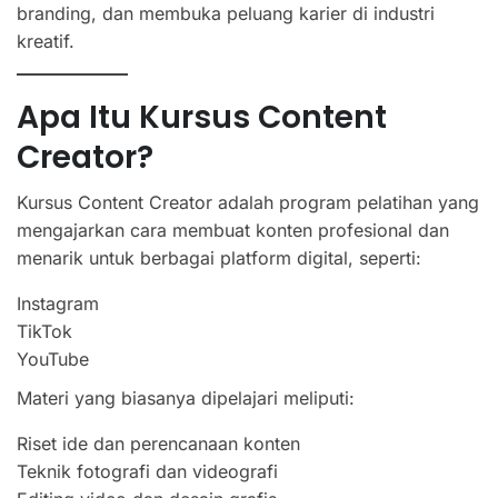
branding, dan membuka peluang karier di industri
kreatif.
Apa Itu Kursus Content
Creator?
Kursus Content Creator adalah program pelatihan yang
mengajarkan cara membuat konten profesional dan
menarik untuk berbagai platform digital, seperti:
Instagram
TikTok
YouTube
Materi yang biasanya dipelajari meliputi:
Riset ide dan perencanaan konten
Teknik fotografi dan videografi