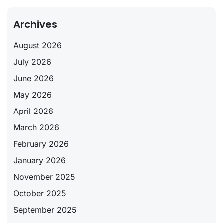
Archives
August 2026
July 2026
June 2026
May 2026
April 2026
March 2026
February 2026
January 2026
November 2025
October 2025
September 2025