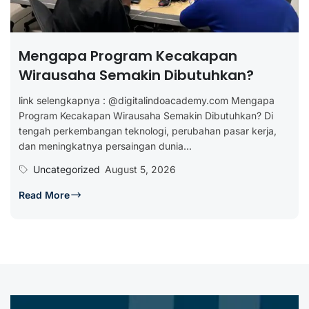
Mengapa Program Kecakapan
Wirausaha Semakin Dibutuhkan?
link selengkapnya : @digitalindoacademy.com Mengapa
Program Kecakapan Wirausaha Semakin Dibutuhkan? Di
tengah perkembangan teknologi, perubahan pasar kerja,
dan meningkatnya persaingan dunia...
Uncategorized
August 5, 2026
Read More