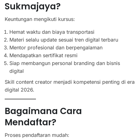
Sukmajaya?
Keuntungan mengikuti kursus:
Hemat waktu dan biaya transportasi
Materi selalu update sesuai tren digital terbaru
Mentor profesional dan berpengalaman
Mendapatkan sertifikat resmi
Siap membangun personal branding dan bisnis
digital
Skill content creator menjadi kompetensi penting di era
digital 2026.
Bagaimana Cara
Mendaftar?
Proses pendaftaran mudah: