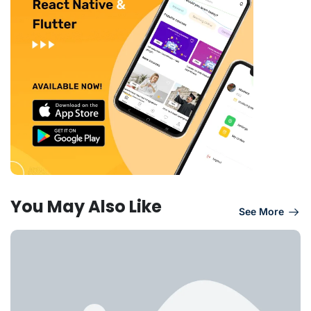
You May Also Like
See More