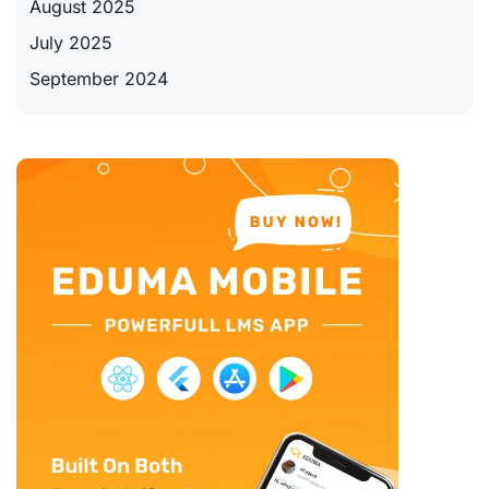
August 2025
July 2025
September 2024