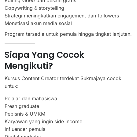
Editing video dan desain grafis
Copywriting & storytelling
Strategi meningkatkan engagement dan followers
Monetisasi akun media sosial
Program tersedia untuk pemula hingga tingkat lanjutan.
Siapa Yang Cocok
Mengikuti?
Kursus Content Creator terdekat Sukmajaya cocok
untuk:
Pelajar dan mahasiswa
Fresh graduate
Pebisnis & UMKM
Karyawan yang ingin side income
Influencer pemula
Digital marketer