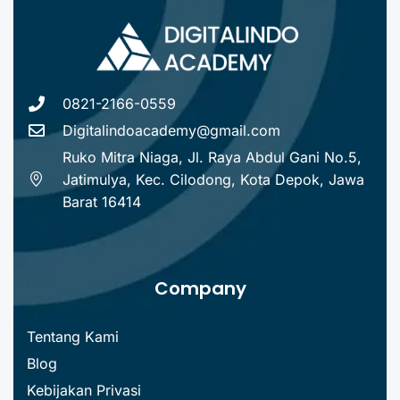
0821-2166-0559
Digitalindoacademy@gmail.com
Ruko Mitra Niaga, Jl. Raya Abdul Gani No.5,
Jatimulya, Kec. Cilodong, Kota Depok, Jawa
Barat 16414
Company
Tentang Kami
Blog
Kebijakan Privasi