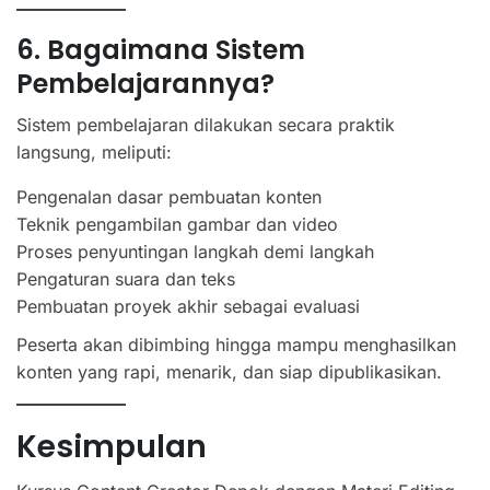
6. Bagaimana Sistem
Pembelajarannya?
Sistem pembelajaran dilakukan secara praktik
langsung, meliputi:
Pengenalan dasar pembuatan konten
Teknik pengambilan gambar dan video
Proses penyuntingan langkah demi langkah
Pengaturan suara dan teks
Pembuatan proyek akhir sebagai evaluasi
Peserta akan dibimbing hingga mampu menghasilkan
konten yang rapi, menarik, dan siap dipublikasikan.
Kesimpulan