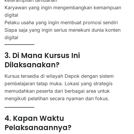
keterampilan tambahan
Karyawan yang ingin mengembangkan kemampuan
digital
Pelaku usaha yang ingin membuat promosi sendiri
Siapa saja yang ingin serius menekuni dunia konten
digital
3. Di Mana Kursus Ini
Dilaksanakan?
Kursus tersedia di wilayah Depok dengan sistem
pembelajaran tatap muka. Lokasi yang strategis
memudahkan peserta dari berbagai area untuk
mengikuti pelatihan secara nyaman dan fokus.
4. Kapan Waktu
Pelaksanaannya?