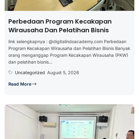
Perbedaan Program Kecakapan
Wirausaha Dan Pelatihan Bisnis
link selengkapnya : @digitalindoacademy.com Perbedaan
Program Kecakapan Wirausaha dan Pelatihan Bisnis Banyak
orang menganggap Program Kecakapan Wirausaha (PKW)
dan pelatihan bisnis...
Uncategorized
August 5, 2026
Read More