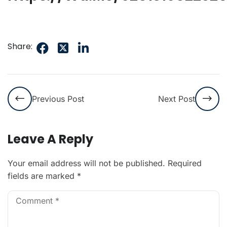
Share:
Previous Post
Next Post
Leave A Reply
Your email address will not be published.
Required
fields are marked
*