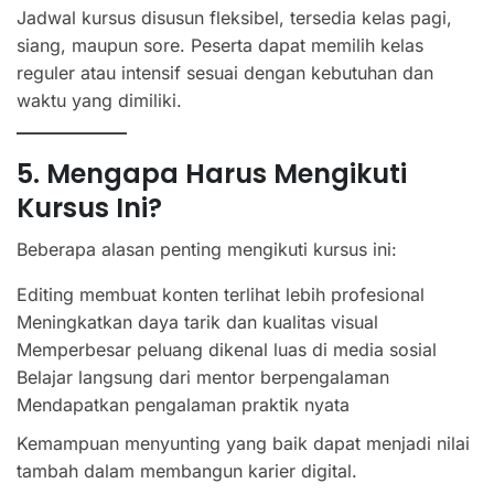
Jadwal kursus disusun fleksibel, tersedia kelas pagi,
siang, maupun sore. Peserta dapat memilih kelas
reguler atau intensif sesuai dengan kebutuhan dan
waktu yang dimiliki.
5. Mengapa Harus Mengikuti
Kursus Ini?
Beberapa alasan penting mengikuti kursus ini:
Editing membuat konten terlihat lebih profesional
Meningkatkan daya tarik dan kualitas visual
Memperbesar peluang dikenal luas di media sosial
Belajar langsung dari mentor berpengalaman
Mendapatkan pengalaman praktik nyata
Kemampuan menyunting yang baik dapat menjadi nilai
tambah dalam membangun karier digital.