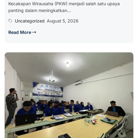
Kecakapan Wirausaha (PKW) menjadi salah satu upaya
penting dalam meningkatkan...
Uncategorized
August 5, 2026
Read More