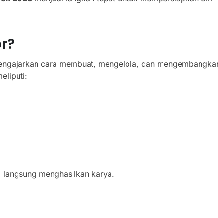
or?
 mengajarkan cara membuat, mengelola, dan mengembangka
eliputi:
ta langsung menghasilkan karya.