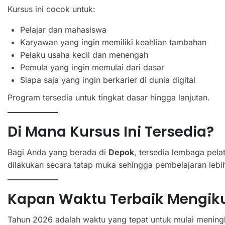
Kursus ini cocok untuk:
Pelajar dan mahasiswa
Karyawan yang ingin memiliki keahlian tambahan
Pelaku usaha kecil dan menengah
Pemula yang ingin memulai dari dasar
Siapa saja yang ingin berkarier di dunia digital
Program tersedia untuk tingkat dasar hingga lanjutan.
Di Mana Kursus Ini Tersedia?
Bagi Anda yang berada di
Depok
, tersedia lembaga pela
dilakukan secara tatap muka sehingga pembelajaran lebih 
Kapan Waktu Terbaik Mengiku
Tahun 2026 adalah waktu yang tepat untuk mulai meningk