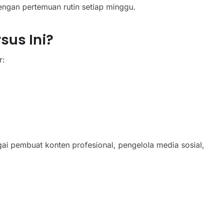
dengan pertemuan rutin setiap minggu.
sus Ini?
r:
 pembuat konten profesional, pengelola media sosial,