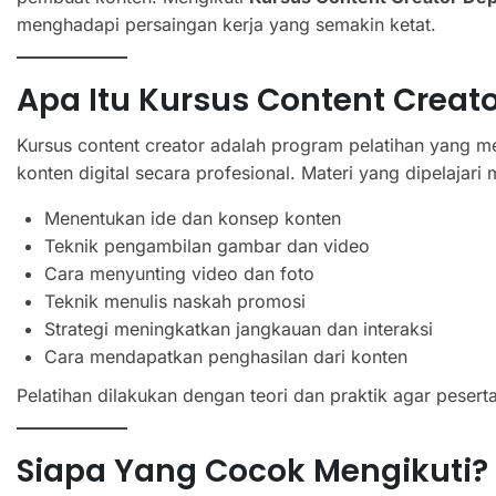
menghadapi persaingan kerja yang semakin ketat.
Apa Itu Kursus Content Creat
Kursus content creator adalah program pelatihan yang
konten digital secara profesional. Materi yang dipelajari m
Menentukan ide dan konsep konten
Teknik pengambilan gambar dan video
Cara menyunting video dan foto
Teknik menulis naskah promosi
Strategi meningkatkan jangkauan dan interaksi
Cara mendapatkan penghasilan dari konten
Pelatihan dilakukan dengan teori dan praktik agar peser
Siapa Yang Cocok Mengikuti?