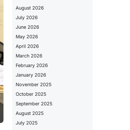
August 2026
July 2026
June 2026
May 2026
April 2026
March 2026
February 2026
January 2026
November 2025
October 2025
September 2025
August 2025
July 2025