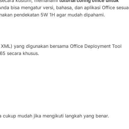
ce secara kustom, memahami
tutorial config office untuk
nda bisa mengatur versi, bahasa, dan aplikasi Office sesua
unakan pendekatan 5W 1H agar mudah dipahami.
mat XML) yang digunakan bersama Office Deployment Tool
365 secara khusus.
nya cukup mudah jika mengikuti langkah yang benar.