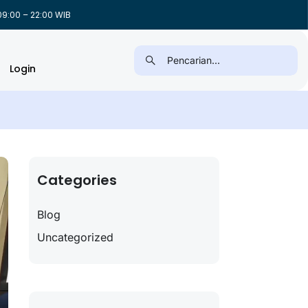
9:00 – 22:00 WIB
Login
Categories
Blog
Uncategorized