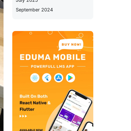
July 2025
September 2024