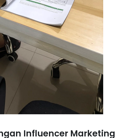
ngan Influencer Marketing