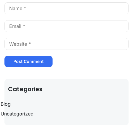
Categories
Blog
Uncategorized