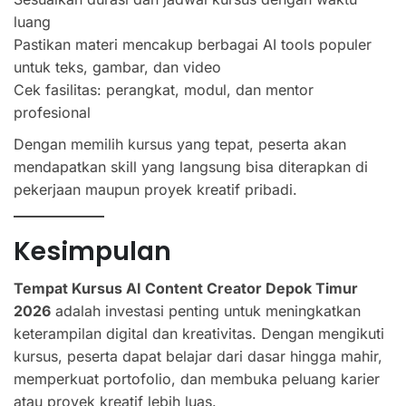
luang
Pastikan materi mencakup berbagai AI tools populer
untuk teks, gambar, dan video
Cek fasilitas: perangkat, modul, dan mentor
profesional
Dengan memilih kursus yang tepat, peserta akan
mendapatkan skill yang langsung bisa diterapkan di
pekerjaan maupun proyek kreatif pribadi.
Kesimpulan
Tempat Kursus AI Content Creator Depok Timur
2026
adalah investasi penting untuk meningkatkan
keterampilan digital dan kreativitas. Dengan mengikuti
kursus, peserta dapat belajar dari dasar hingga mahir,
memperkuat portofolio, dan membuka peluang karier
atau proyek kreatif lebih luas.