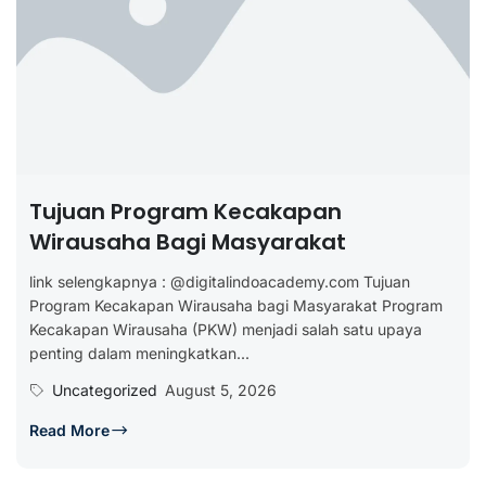
Tujuan Program Kecakapan
Wirausaha Bagi Masyarakat
link selengkapnya : @digitalindoacademy.com Tujuan
Program Kecakapan Wirausaha bagi Masyarakat Program
Kecakapan Wirausaha (PKW) menjadi salah satu upaya
penting dalam meningkatkan...
Uncategorized
August 5, 2026
Read More