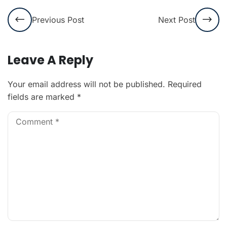
Previous Post
Next Post
Leave A Reply
Your email address will not be published.
Required
fields are marked
*