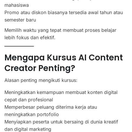
mahasiswa
Promo atau diskon biasanya tersedia awal tahun atau
semester baru
Memilih waktu yang tepat membuat proses belajar
lebih fokus dan efektif.
Mengapa Kursus AI Content
Creator Penting?
Alasan penting mengikuti kursus:
Meningkatkan kemampuan membuat konten digital
cepat dan profesional
Memperbesar peluang diterima kerja atau
meningkatkan portofolio
Menyiapkan peserta untuk bersaing di dunia kreatif
dan digital marketing