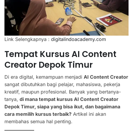
Link Selengkapnya :
digitalindoacademy.com
Tempat Kursus AI Content
Creator Depok Timur
Di era digital, kemampuan menjadi
AI Content Creator
sangat dibutuhkan bagi pelajar, mahasiswa, pekerja
kreatif, maupun profesional. Banyak yang bertanya-
tanya,
di mana tempat kursus AI Content Creator
Depok Timur, siapa yang bisa ikut, dan bagaimana
cara memilih kursus terbaik?
Artikel ini akan
membahas semua hal penting.