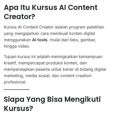
Apa Itu Kursus AI Content
Creator?
Kursus AI Content Creator adalah program pelatihan
yang mengajarkan cara membuat konten digital
menggunakan
AI tools
, mulai dari teks, gambar,
hingga video.
Tujuan kursus ini adalah meningkatkan kemampuan
kreatif, mempercepat produksi konten, dan
mempersiapkan peserta untuk karier di bidang digital
marketing, media sosial, dan content creation
profesional.
Siapa Yang Bisa Mengikuti
Kursus?