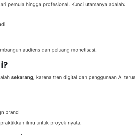
dari pemula hingga profesional. Kunci utamanya adalah:
adi
embangun audiens dan peluang monetisasi.
i?
dalah
sekarang
, karena tren digital dan penggunaan AI teru
gn brand
aktikkan ilmu untuk proyek nyata.