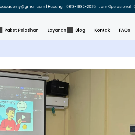
indoacademy@gmail.com | Hubungi : 0813-1982-2025 | Jam Operasional : 0
Paket Pelatihan
Layanan
Blog
Kontak
FAQs