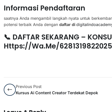
Informasi Pendaftaran
saatnya Anda mengambil langkah nyata untuk berkemban
potensi terbaik Anda dengan
daftar di
digitalindoacadem
📞 DAFTAR SEKARANG – KONSU
Https://wa.me/628131982202
Previous Post
Kursus Ai Content Creator Terdekat Depok