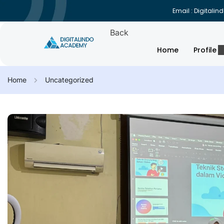
Email : Digital
Back
Home
Profile
Home
Uncategorized