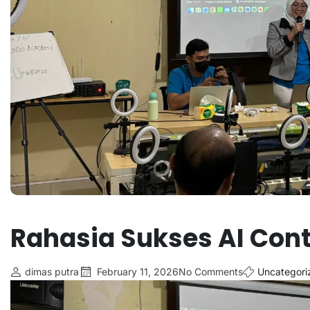
Rahasia Sukses AI Cont
dimas putra
February 11, 2026
No Comments
Uncategori