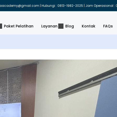
indoacademy@gmail.com | Hubungi : 0813-1982-2025 | Jam Operasional : 0
Paket Pelatihan
Layanan
Blog
Kontak
FAQs