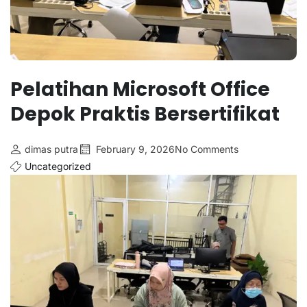
Pelatihan Microsoft Office
Depok Praktis Bersertifikat
dimas putra
February 9, 2026
No Comments
Uncategorized