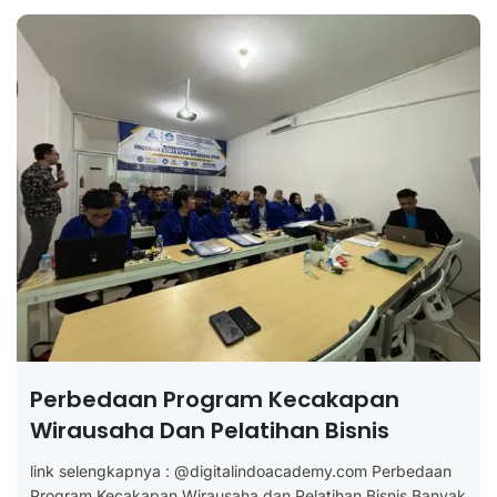
Perbedaan Program Kecakapan
Wirausaha Dan Pelatihan Bisnis
link selengkapnya : @digitalindoacademy.com Perbedaan
Program Kecakapan Wirausaha dan Pelatihan Bisnis Banyak