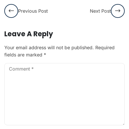
Previous Post
Next Post
Leave A Reply
Your email address will not be published.
Required
fields are marked
*