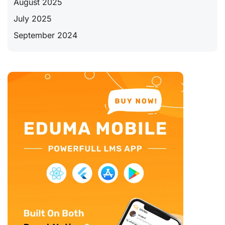
August 2025
July 2025
September 2024