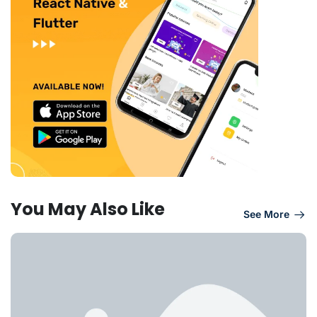
You May Also Like
See More