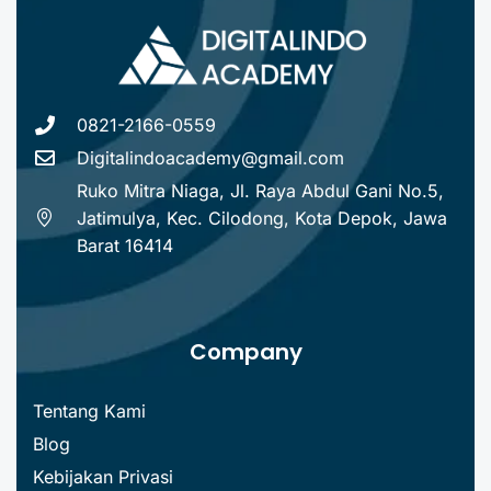
0821-2166-0559
Digitalindoacademy@gmail.com
Ruko Mitra Niaga, Jl. Raya Abdul Gani No.5,
Jatimulya, Kec. Cilodong, Kota Depok, Jawa
Barat 16414
Company
Tentang Kami
Blog
Kebijakan Privasi