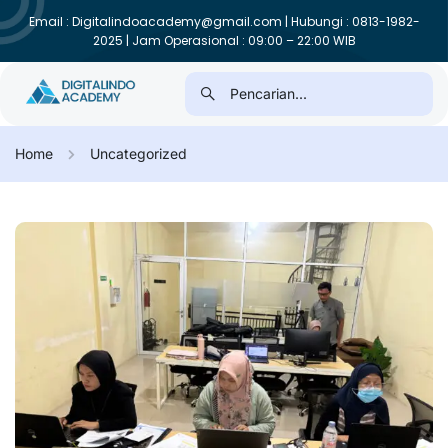
Email : Digitalindoacademy@gmail.com | Hubungi : 0813-1982-
2025 | Jam Operasional : 09:00 – 22:00 WIB
Home
Uncategorized