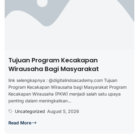
Tujuan Program Kecakapan
Wirausaha Bagi Masyarakat
link selengkapnya : @digitalindoacademy.com Tujuan
Program Kecakapan Wirausaha bagi Masyarakat Program
Kecakapan Wirausaha (PKW) menjadi salah satu upaya
penting dalam meningkatkan...
Uncategorized
August 5, 2026
Read More