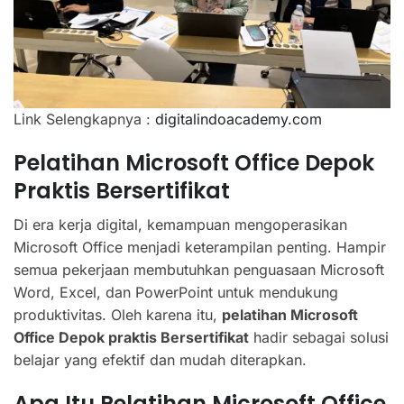
Link Selengkapnya :
digitalindoacademy.com
Pelatihan Microsoft Office Depok
Praktis Bersertifikat
Di era kerja digital, kemampuan mengoperasikan
Microsoft Office menjadi keterampilan penting. Hampir
semua pekerjaan membutuhkan penguasaan Microsoft
Word, Excel, dan PowerPoint untuk mendukung
produktivitas. Oleh karena itu,
pelatihan Microsoft
Office Depok praktis Bersertifikat
hadir sebagai solusi
belajar yang efektif dan mudah diterapkan.
Apa Itu Pelatihan Microsoft Office