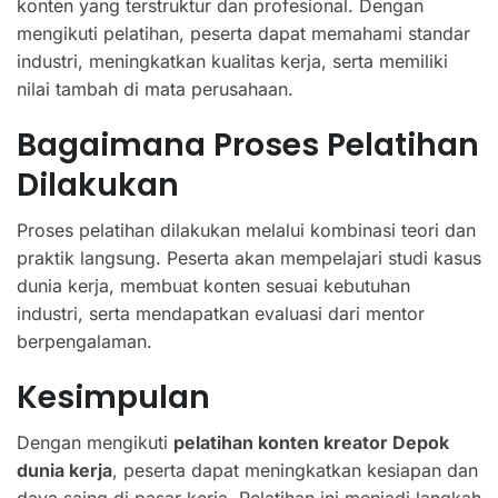
konten yang terstruktur dan profesional. Dengan
mengikuti pelatihan, peserta dapat memahami standar
industri, meningkatkan kualitas kerja, serta memiliki
nilai tambah di mata perusahaan.
Bagaimana Proses Pelatihan
Dilakukan
Proses pelatihan dilakukan melalui kombinasi teori dan
praktik langsung. Peserta akan mempelajari studi kasus
dunia kerja, membuat konten sesuai kebutuhan
industri, serta mendapatkan evaluasi dari mentor
berpengalaman.
Kesimpulan
Dengan mengikuti
pelatihan konten kreator Depok
dunia kerja
, peserta dapat meningkatkan kesiapan dan
daya saing di pasar kerja. Pelatihan ini menjadi langkah