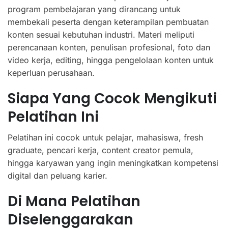
program pembelajaran yang dirancang untuk
membekali peserta dengan keterampilan pembuatan
konten sesuai kebutuhan industri. Materi meliputi
perencanaan konten, penulisan profesional, foto dan
video kerja, editing, hingga pengelolaan konten untuk
keperluan perusahaan.
Siapa Yang Cocok Mengikuti
Pelatihan Ini
Pelatihan ini cocok untuk pelajar, mahasiswa, fresh
graduate, pencari kerja, content creator pemula,
hingga karyawan yang ingin meningkatkan kompetensi
digital dan peluang karier.
Di Mana Pelatihan
Diselenggarakan