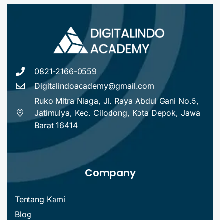
0821-2166-0559
Digitalindoacademy@gmail.com
Ruko Mitra Niaga, Jl. Raya Abdul Gani No.5,
Jatimulya, Kec. Cilodong, Kota Depok, Jawa
Barat 16414
Company
Tentang Kami
Blog