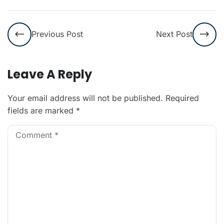
Previous Post
Next Post
Leave A Reply
Your email address will not be published.
Required
fields are marked
*