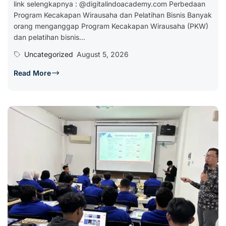
link selengkapnya : @digitalindoacademy.com Perbedaan
Program Kecakapan Wirausaha dan Pelatihan Bisnis Banyak
orang menganggap Program Kecakapan Wirausaha (PKW)
dan pelatihan bisnis...
Uncategorized
August 5, 2026
Read More