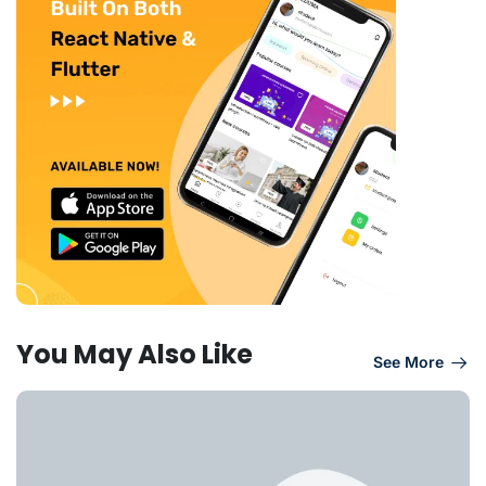
You May Also Like
See More