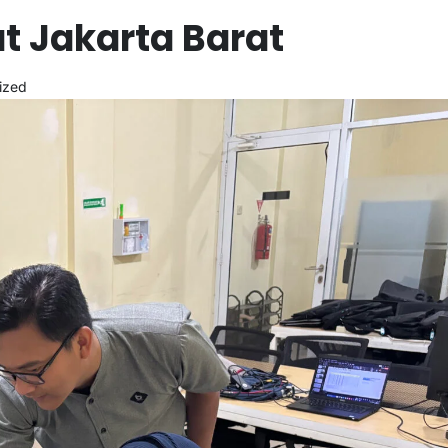
at Jakarta Barat
ized