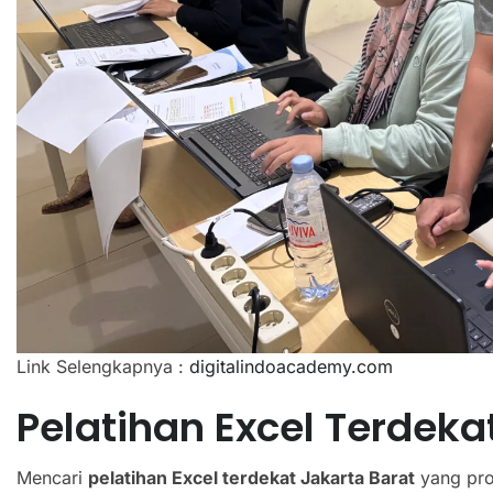
Link Selengkapnya :
digitalindoacademy.com
Pelatihan Excel Terdeka
Mencari
pelatihan Excel terdekat Jakarta Barat
yang prof