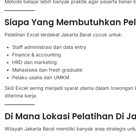
Metode belajar lebih banyak praktik agar peserta benar-b
Siapa Yang Membutuhkan Pela
Pelatihan Excel terdekat Jakarta Barat cocok untuk:
Staff administrasi dan data entry
Finance & accounting
HRD dan marketing
Mahasiswa dan fresh graduate
Pelaku usaha dan UMKM
Skill Excel sering menjadi syarat utama dalam lowongan k
diterima kerja.
Di Mana Lokasi Pelatihan Di J
Wilayah Jakarta Barat memiliki banyak area strategis untu