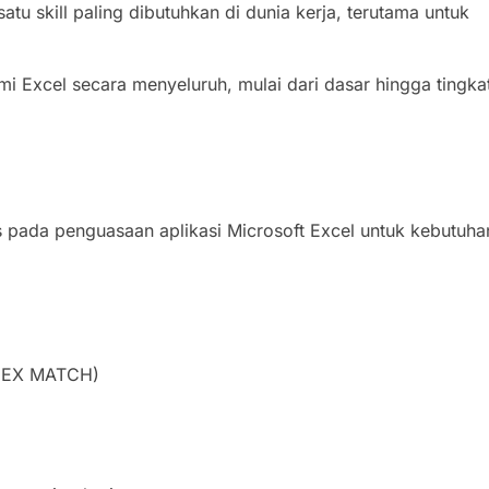
 skill paling dibutuhkan di dunia kerja, terutama untuk
i Excel secara menyeluruh, mulai dari dasar hingga tingka
 pada penguasaan aplikasi Microsoft Excel untuk kebutuha
NDEX MATCH)