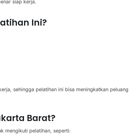
enar siap kerja.
tihan Ini?
erja, sehingga pelatihan ini bisa meningkatkan peluang
akarta Barat?
k mengikuti pelatihan, seperti: