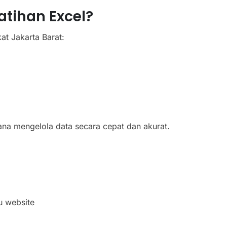
tihan Excel?
at Jakarta Barat:
ana mengelola data secara cepat dan akurat.
u website