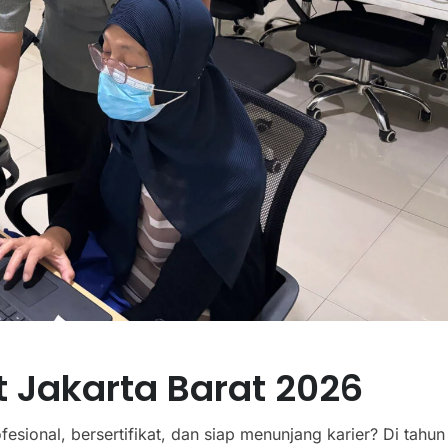
t Jakarta Barat 2026
esional, bersertifikat, dan siap menunjang karier? Di tahun