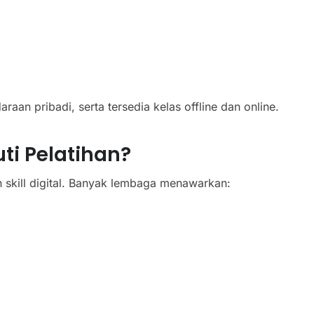
an pribadi, serta tersedia kelas offline dan online.
ti Pelatihan?
 skill digital. Banyak lembaga menawarkan: