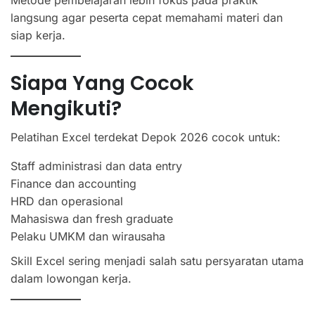
Metode pembelajaran lebih fokus pada praktik
langsung agar peserta cepat memahami materi dan
siap kerja.
Siapa Yang Cocok
Mengikuti?
Pelatihan Excel terdekat Depok 2026 cocok untuk:
Staff administrasi dan data entry
Finance dan accounting
HRD dan operasional
Mahasiswa dan fresh graduate
Pelaku UMKM dan wirausaha
Skill Excel sering menjadi salah satu persyaratan utama
dalam lowongan kerja.