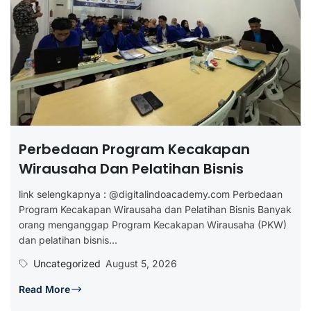
Perbedaan Program Kecakapan
Wirausaha Dan Pelatihan Bisnis
link selengkapnya : @digitalindoacademy.com Perbedaan
Program Kecakapan Wirausaha dan Pelatihan Bisnis Banyak
orang menganggap Program Kecakapan Wirausaha (PKW)
dan pelatihan bisnis...
Uncategorized
August 5, 2026
Read More