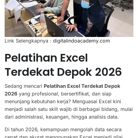
Link Selengkapnya :
digitalindoacademy.com
Pelatihan Excel
Terdekat Depok 2026
Sedang mencari
Pelatihan Excel Terdekat Depok
2026
yang profesional, bersertifikat, dan siap
menunjang kebutuhan kerja? Menguasai Excel kini
menjadi salah satu skill wajib di berbagai bidang, mulai
dari administrasi, keuangan, hingga analisis data.
Di tahun 2026, kemampuan mengolah data secara
cepat dan akurat menggunakan Excel menjadi nilai