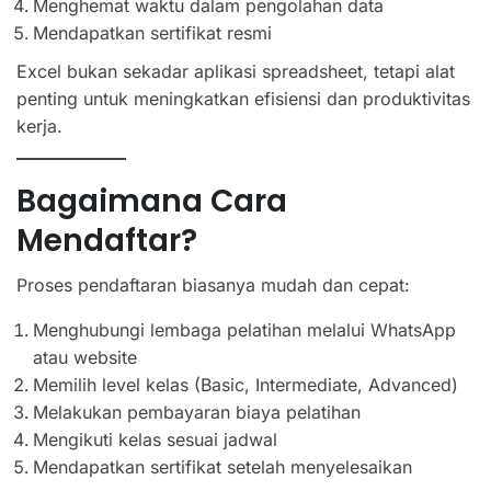
Menghemat waktu dalam pengolahan data
Mendapatkan sertifikat resmi
Excel bukan sekadar aplikasi spreadsheet, tetapi alat
penting untuk meningkatkan efisiensi dan produktivitas
kerja.
Bagaimana Cara
Mendaftar?
Proses pendaftaran biasanya mudah dan cepat:
Menghubungi lembaga pelatihan melalui WhatsApp
atau website
Memilih level kelas (Basic, Intermediate, Advanced)
Melakukan pembayaran biaya pelatihan
Mengikuti kelas sesuai jadwal
Mendapatkan sertifikat setelah menyelesaikan