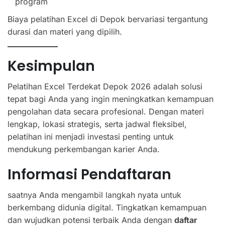
program
Biaya pelatihan Excel di Depok bervariasi tergantung
durasi dan materi yang dipilih.
Kesimpulan
Pelatihan Excel Terdekat Depok 2026 adalah solusi
tepat bagi Anda yang ingin meningkatkan kemampuan
pengolahan data secara profesional. Dengan materi
lengkap, lokasi strategis, serta jadwal fleksibel,
pelatihan ini menjadi investasi penting untuk
mendukung perkembangan karier Anda.
Informasi Pendaftaran
saatnya Anda mengambil langkah nyata untuk
berkembang didunia digital. Tingkatkan kemampuan
dan wujudkan potensi terbaik Anda dengan
daftar