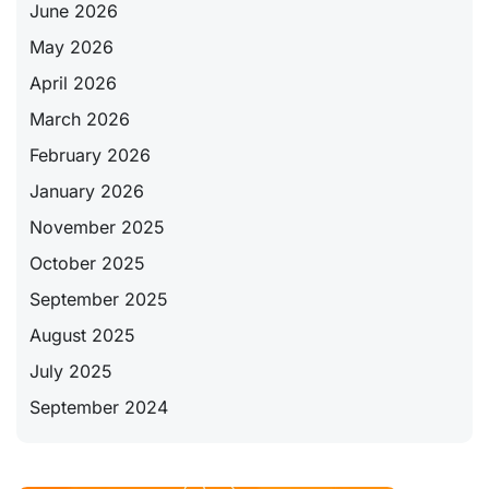
June 2026
May 2026
April 2026
March 2026
February 2026
January 2026
November 2025
October 2025
September 2025
August 2025
July 2025
September 2024