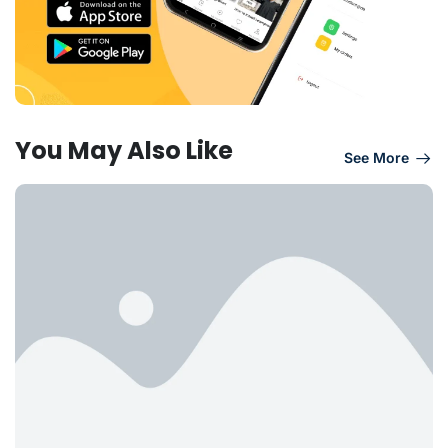
You May Also Like
See More