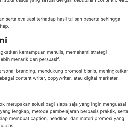
an studi kasus yang sesuai dengan kebutuhan content creat
serta evaluasi terhadap hasil tulisan peserta sehingga
hap.
ni
ingkatkan kemampuan menulis, memahami strategi
ebih menarik dan persuasif.
rsonal branding, mendukung promosi bisnis, meningkatka
agai content writer, copywriter, atau digital marketer.
pok merupakan solusi bagi siapa saja yang ingin menguasai
i yang lengkap, metode pembelajaran berbasis praktik, sert
 siap membuat caption, headline, dan materi promosi yang
udiens.