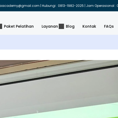
indoacademy@gmail.com | Hubungi : 0813-1982-2025 | Jam Operasional : 0
Paket Pelatihan
Layanan
Blog
Kontak
FAQs