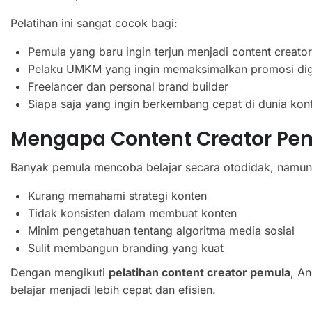
Pelatihan ini sangat cocok bagi:
Pemula yang baru ingin terjun menjadi content creator
Pelaku UMKM yang ingin memaksimalkan promosi dig
Freelancer dan personal brand builder
Siapa saja yang ingin berkembang cepat di dunia kont
Mengapa Content Creator Pem
Banyak pemula mencoba belajar secara otodidak, namun s
Kurang memahami strategi konten
Tidak konsisten dalam membuat konten
Minim pengetahuan tentang algoritma media sosial
Sulit membangun branding yang kuat
Dengan mengikuti
pelatihan content creator pemula
, A
belajar menjadi lebih cepat dan efisien.