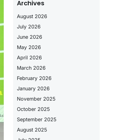
Archives
August 2026
July 2026
June 2026
May 2026
April 2026
March 2026
February 2026
January 2026
November 2025
October 2025
September 2025
August 2025