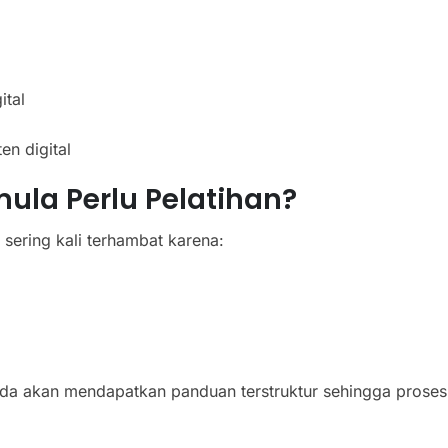
ital
en digital
ula Perlu Pelatihan?
ering kali terhambat karena:
nda akan mendapatkan panduan terstruktur sehingga proses