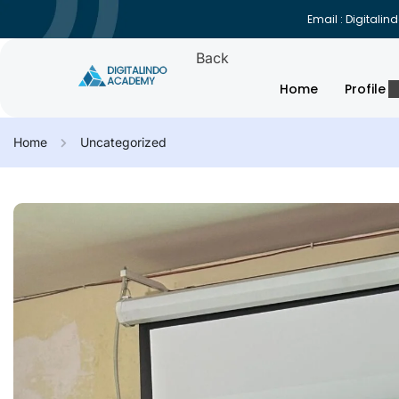
Email : Digital
Back
Home
Profile
Home
Uncategorized