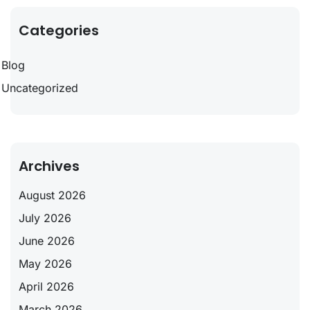
Categories
Blog
Uncategorized
Archives
August 2026
July 2026
June 2026
May 2026
April 2026
March 2026