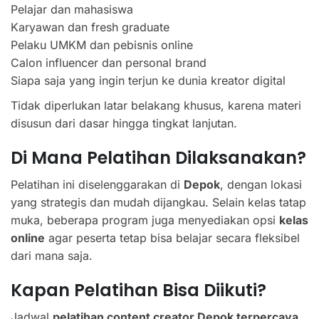
Pelajar dan mahasiswa
Karyawan dan fresh graduate
Pelaku UMKM dan pebisnis online
Calon influencer dan personal brand
Siapa saja yang ingin terjun ke dunia kreator digital
Tidak diperlukan latar belakang khusus, karena materi
disusun dari dasar hingga tingkat lanjutan.
Di Mana Pelatihan Dilaksanakan?
Pelatihan ini diselenggarakan di
Depok
, dengan lokasi
yang strategis dan mudah dijangkau. Selain kelas tatap
muka, beberapa program juga menyediakan opsi
kelas
online
agar peserta tetap bisa belajar secara fleksibel
dari mana saja.
Kapan Pelatihan Bisa Diikuti?
Jadwal
pelatihan content creator Depok terpercaya