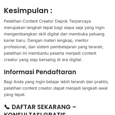
Kesimpulan :
Pelatihan Content Creator Depok Terpercaya
merupakan langkah tepat bagi siapa saja yang ingin
mengembangkan skill digital dan membuka peluang
karier baru. Dengan materi lengkap, mentor
profesional, dan sistem pembelajaran yang terarah,
pelatihan ini membantu peserta menjadi content
creator yang siap bersaing di era digital.
Informasi Pendaftaran
Bagi Anda yang ingin belajar lebih terarah dan praktis,
pelatihan content creator dapat menjadi langkah awal
yang tepat.
📞 DAFTAR SEKARANG –
KONSULTASI GRATIS