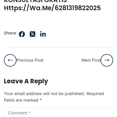
Https://wa.me/6281319822025
Share:
Previous Post
Next Post
Leave A Reply
Your email address will not be published.
Required
fields are marked
*