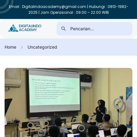
Email : Digitalindoacademy@gmail.com | Hubungi : 0813-1982-
2025 | Jam Operasional : 09:00 – 22:00 WIB
Home
Uncategorized