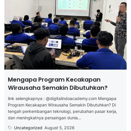
Mengapa Program Kecakapan
Wirausaha Semakin Dibutuhkan?
link selengkapnya : @digitalindoacademy.com Mengapa
Program Kecakapan Wirausaha Semakin Dibutuhkan? Di
tengah perkembangan teknologi, perubahan pasar kerja,
dan meningkatnya persaingan dunia...
Uncategorized
August 5, 2026