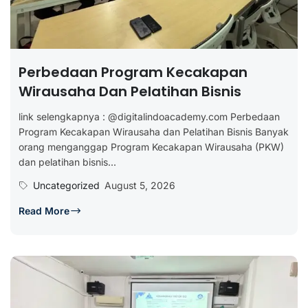
Perbedaan Program Kecakapan
Wirausaha Dan Pelatihan Bisnis
link selengkapnya : @digitalindoacademy.com Perbedaan
Program Kecakapan Wirausaha dan Pelatihan Bisnis Banyak
orang menganggap Program Kecakapan Wirausaha (PKW)
dan pelatihan bisnis...
Uncategorized
August 5, 2026
Read More