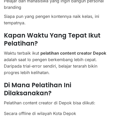
Pelajar dan mahasiswa yang ingin bangun personal
branding
Siapa pun yang pengen kontennya naik kelas, ini
tempatnya.
Kapan Waktu Yang Tepat Ikut
Pelatihan?
Waktu terbaik ikut
pelatihan content creator Depok
adalah saat lo pengen berkembang lebih cepat.
Daripada trial-error sendiri, belajar terarah bikin
progres lebih kelihatan.
Di Mana Pelatihan Ini
Dilaksanakan?
Pelatihan content creator di Depok bisa diikuti:
Secara offline di wilayah Kota Depok