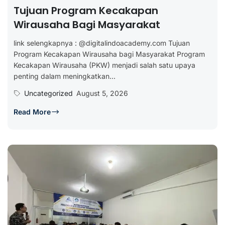
Tujuan Program Kecakapan
Wirausaha Bagi Masyarakat
link selengkapnya : @digitalindoacademy.com Tujuan
Program Kecakapan Wirausaha bagi Masyarakat Program
Kecakapan Wirausaha (PKW) menjadi salah satu upaya
penting dalam meningkatkan...
Uncategorized
August 5, 2026
Read More