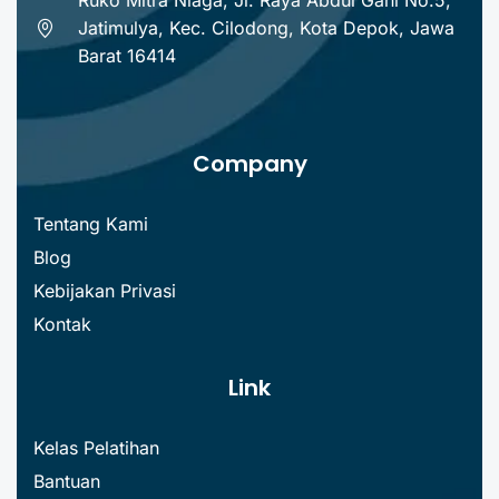
Ruko Mitra Niaga, Jl. Raya Abdul Gani No.5,
Jatimulya, Kec. Cilodong, Kota Depok, Jawa
Barat 16414
Company
Tentang Kami
Blog
Kebijakan Privasi
Kontak
Link
Kelas Pelatihan
Bantuan