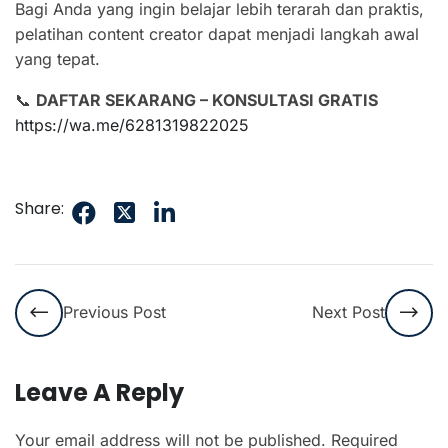
Bagi Anda yang ingin belajar lebih terarah dan praktis,
pelatihan content creator dapat menjadi langkah awal
yang tepat.
📞
DAFTAR SEKARANG – KONSULTASI GRATIS
https://wa.me/6281319822025
Share:
Previous Post
Next Post
Leave A Reply
Your email address will not be published.
Required