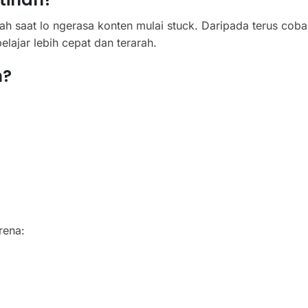
ah saat lo ngerasa konten mulai stuck. Daripada terus coba
belajar lebih cepat dan terarah.
n?
rena: