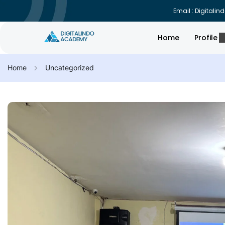
Email : Digital
Home
Profile
Home
Uncategorized