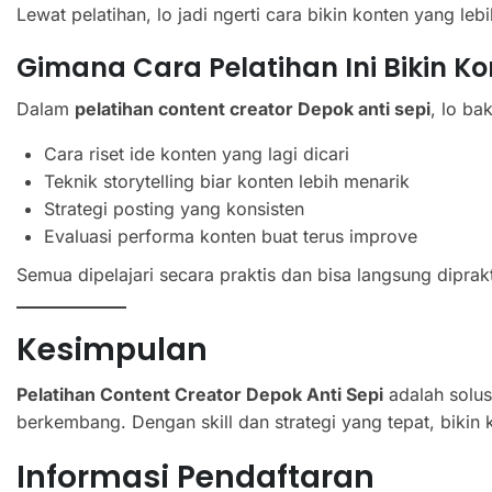
Lewat pelatihan, lo jadi ngerti cara bikin konten yang leb
Gimana Cara Pelatihan Ini Bikin Ko
Dalam
pelatihan content creator Depok anti sepi
, lo bak
Cara riset ide konten yang lagi dicari
Teknik storytelling biar konten lebih menarik
Strategi posting yang konsisten
Evaluasi performa konten buat terus improve
Semua dipelajari secara praktis dan bisa langsung diprak
Kesimpulan
Pelatihan Content Creator Depok Anti Sepi
adalah solus
berkembang. Dengan skill dan strategi yang tepat, bikin 
Informasi Pendaftaran