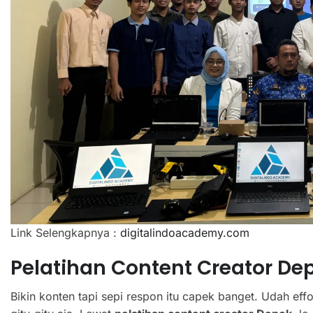
Link Selengkapnya :
digitalindoacademy.com
Pelatihan Content Creator Dep
Bikin konten tapi sepi respon itu capek banget. Udah effort