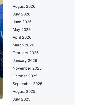
August 2026
July 2026
June 2026
May 2026
April 2026
March 2026
February 2026
January 2026
November 2025
October 2025
September 2025
August 2025
July 2025