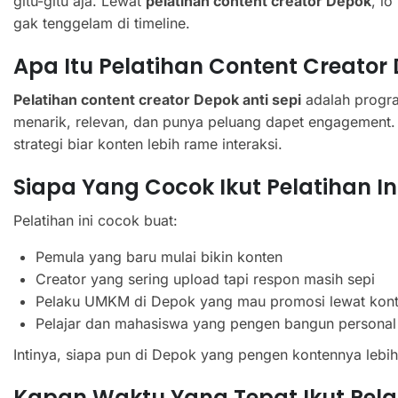
gitu-gitu aja. Lewat
pelatihan content creator Depok
, lo
gak tenggelam di timeline.
Apa Itu Pelatihan Content Creator 
Pelatihan content creator Depok anti sepi
adalah progra
menarik, relevan, dan punya peluang dapet engagement. 
strategi biar konten lebih rame interaksi.
Siapa Yang Cocok Ikut Pelatihan In
Pelatihan ini cocok buat:
Pemula yang baru mulai bikin konten
Creator yang sering upload tapi respon masih sepi
Pelaku UMKM di Depok yang mau promosi lewat kon
Pelajar dan mahasiswa yang pengen bangun personal
Intinya, siapa pun di Depok yang pengen kontennya lebih
Kapan Waktu Yang Tepat Ikut Pela