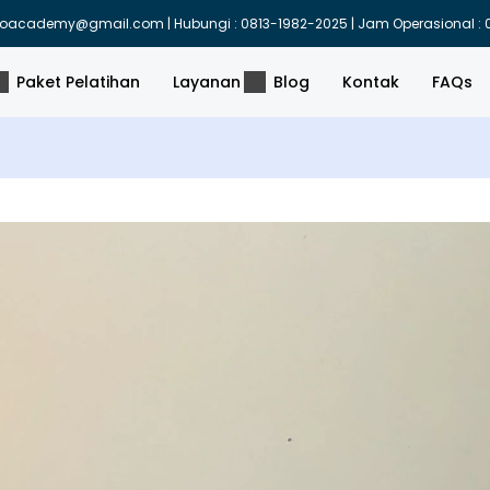
indoacademy@gmail.com | Hubungi : 0813-1982-2025 | Jam Operasional : 0
Paket Pelatihan
Layanan
Blog
Kontak
FAQs