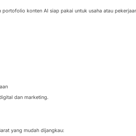
 portofolio konten AI siap pakai untuk usaha atau pekerjaa
jaan
digital dan marketing.
 Barat yang mudah dijangkau: