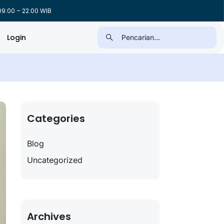
9:00 – 22:00 WIB
Login
Categories
Blog
Uncategorized
Archives