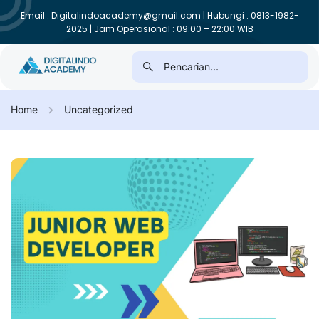
Email : Digitalindoacademy@gmail.com | Hubungi : 0813-1982-
2025 | Jam Operasional : 09:00 – 22:00 WIB
Home
Uncategorized