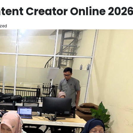
tent Creator Online 202
ized