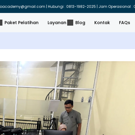
indoacademy@gmail.com | Hubungi : 0813-1982-2025 | Jam Operasional : 0
Paket Pelatihan
Layanan
Blog
Kontak
FAQs