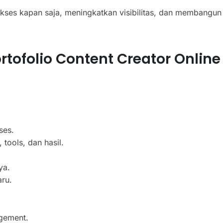
iakses kapan saja, meningkatkan visibilitas, dan membangun
ofolio Content Creator Online
ses.
 tools, dan hasil.
ya.
aru.
gement.