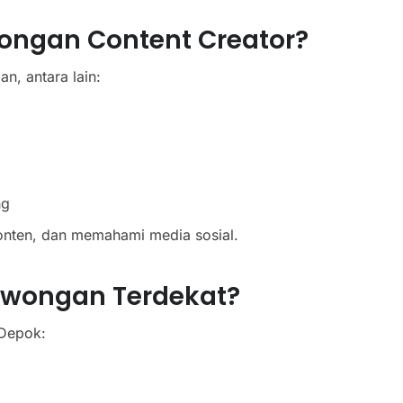
ongan Content Creator?
n, antara lain:
ng
onten, dan memahami media sosial.
owongan Terdekat?
 Depok: