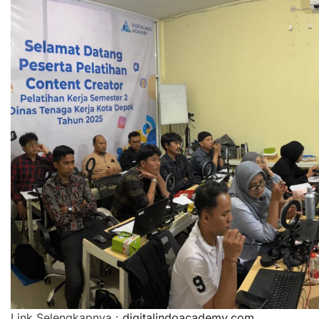
Link Selengkapnya :
digitalindoacademy.com