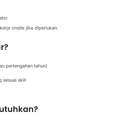
ator
rja onsite jika diperlukan.
r?
au pertengahan tahun)
sesuai skill
butuhkan?